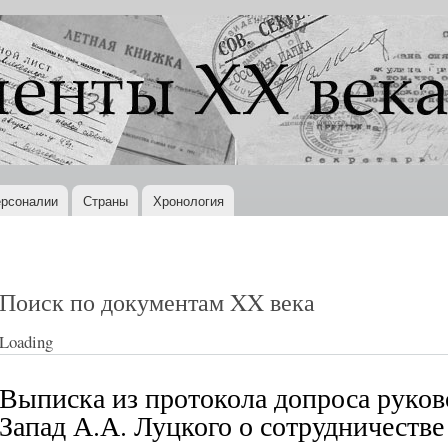
Перейти к
основному
содержанию
рсоналии
Страны
Хронология
Поиск по документам XX века
Loading
Выписка из протокола допроса рук
Запад А.А. Луцкого о сотрудничеств