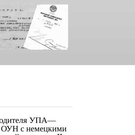
оводителя УПА—
е ОУН с немецкими