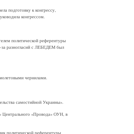
вела подготовку к конгрессу,
руководила конгрессом.
елем политической референтуры
за разногласий с ЛЕБЕДЕМ был
фиолетовыми чернилами.
ельства самостийной Украины».
а» Центрального «Провода» ОУН, в
ник политической референтуры