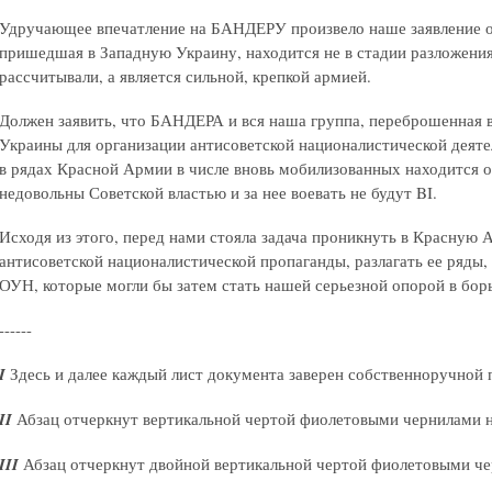
Удручающее впечатление на БАНДЕРУ произвело наше заявление о
пришедшая в Западную Украину, находится не в стадии разложения
рассчитывали, а является сильной, крепкой армией.
Должен заявить, что БАНДЕРА и вся наша группа, переброшенная в 
Украины для организации антисоветской националистической деяте
в рядах Красной Армии в числе вновь мобилизованных находится о
недовольны Советской властью и за нее воевать не будут BI.
Исходя из этого, перед нами стояла задача проникнуть в Красную
антисоветской националистической пропаганды, разлагать ее ряды
ОУН, которые могли бы затем стать нашей серьезной опорой в бор
------
I
Здесь и далее каждый лист документа заверен собственноручной
II
Абзац отчеркнут вертикальной чертой фиолетовыми чернилами н
III
Абзац отчеркнут двойной вертикальной чертой фиолетовыми че