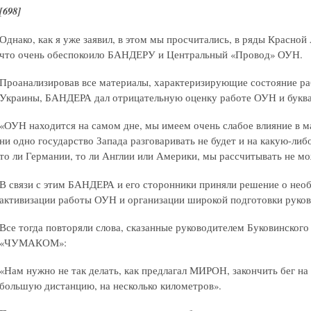
[698]
Однако, как я уже заявил, в этом мы просчитались, в ряды Красной
что очень обеспокоило БАНДЕРУ и Центральный «Провод» ОУН.
Проанализировав все материалы, характеризирующие состояние р
Украины, БАНДЕРА дал отрицательную оценку работе ОУН и буква
«ОУН находится на самом дне, мы имеем очень слабое влияние в м
ни одно государство Запада разговаривать не будет и на какую-ли
то ли Германии, то ли Англии или Америки, мы рассчитывать не 
В связи с этим БАНДЕРА и его сторонники приняли решение о не
активизации работы ОУН и организации широкой подготовки руков
Все тогда повторяли слова, сказанные руководителем Буковинског
«ЧУМАКОМ»:
«Нам нужно не так делать, как предлагал МИРОН, закончить бег на 
большую дистанцию, на несколько километров».