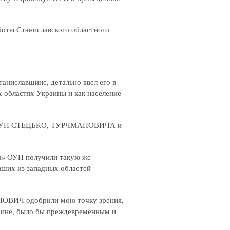
боты Станиславского областного
ниславщине, детально ввел его в
х областях Украины и как население
а» ОУН СТЕЦЬКО, ТУРЧМАНОВИЧА и
а» ОУН получили такую же
ших из западных областей
ОВИЧ одобрили мою точку зрения,
аине, было бы преждевременным и