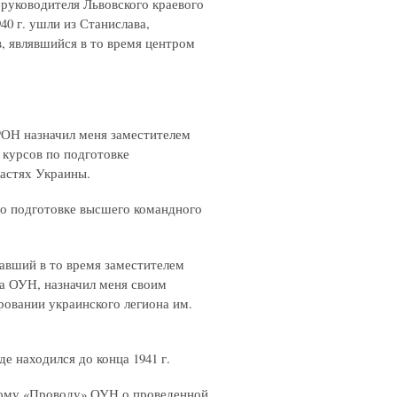
 руководителя Львовского краевого
 г. ушли из Станислава,
в, являвшийся в то время центром
РОН назначил меня заместителем
курсов по подготовке
ластях Украины.
по подготовке высшего командного
тавший в то время заместителем
а ОУН, назначил меня своим
вании украинского легиона им.
де находился до конца 1941 г.
ному «Проводу» ОУН о проведенной