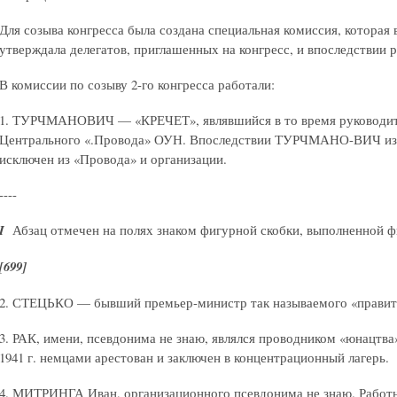
Для созыва конгресса была создана специальная комиссия, которая 
утверждала делегатов, приглашенных на конгресс, и впоследствии 
В комиссии по созыву 2-го конгресса работали:
1. ТУРЧМАНОВИЧ — «КРЕЧЕТ», являвшийся в то время руководит
Центрального «.Провода» ОУН. Впоследствии ТУРЧМАНО-ВИЧ из-
исключен из «Провода» и организации.
----
I
Абзац отмечен на полях знаком фигурной скобки, выполненной 
[699]
2. СТЕЦЬКО — бывший премьер-министр так называемого «правит
3. РАК, имени, псевдонима не знаю, являлся проводником «юнацтв
1941 г. немцами арестован и заключен в концентрационный лагерь.
4. МИТРИНГА Иван, организационного псевдонима не знаю. Работ