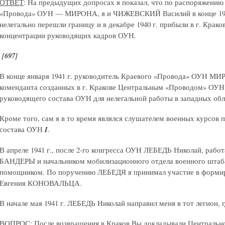
ОТВЕТ
: На предыдущих допросах я показал, что по распоряжению
«Провода» ОУН — МИРОНА, я и ЧИЖЕВСКИЙ Василий в конце 1940
нелегально перешли границу и в декабре 1940 г. прибыли в г. Крако
концентрации руководящих кадров ОУН.
[697]
В конце января 1941 г. руководитель Краевого «Провода» ОУН МИ
коменданта созданных в г. Кракове Центральным «Проводом» ОУН 
руководящего состава ОУН для нелегальной работы в западных об
Кроме того, сам я в то время являлся слушателем военных курсов 
состава ОУН
I
.
В апреле 1941 г., после 2-го конгресса ОУН ЛЕБЕДЬ Николай, рабо
БАНДЕРЫ и начальником мобилизационного отдела военного штаб
помощником. По поручению ЛЕБЕДЯ я принимал участие в формиро
Евгения КОНОВАЛЬЦА.
В начале мая 1941 г. ЛЕБЕДЬ Николай направил меня в тот легион, г
ВОПРОС
: После возвращения в Краков Вы докладывали Централь