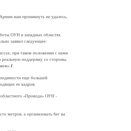
 Армии нам проникнуть не удалось,
аботы ОУН в западных областях
льно заявил следующее:
ассах, при таком положении с нами
бо реальную поддержку со стороны,
можем»
I
.
обходимости еще большей
одящих ее кадров.
о областного «Провода» ОУН -
сто метров, а организовать бег на