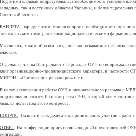
Под этими словами подразумевалась необходимость усиления влия
западных, так и восточных областей Украины, и более тщательная 
Советской властью.
БАНДЕРА, наряду с этим, ставил вопрос о необходимости организа
антисоветскими эмигрантскими националистическими формирования
Мыслилось, таким образом, создание так называемого «Союза наци
властью.
Отдельные члены Центрального «Провода» ОУН по вопросам акти
книг организационно-пропагандистского характера, в частности С
МИРОН - «Организация революции» и т.п.
В целях активизации работы ОУН и окончательного разрыва с 
подготовку по созыву II-го конгресса ОУН, который затем состоялся 
являлся делегатом этого конгресса.
ВОПРОС
: Назовите всех делегатов, принимавших участие в работе
ОТВЕТ
: На конференции присутствовало до 40 представителей ОУ
эмиграции.