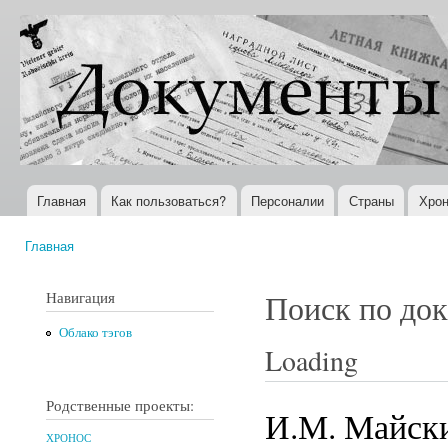
Пер
ос
Документы
Всемирная
со
XX века
история в
Интернете
Главная
Как пользоваться?
Персоналии
Страны
Хрон
Главное меню
Главная
Вы здесь
Навигация
Поиск по до
Облако тэгов
Loading
Родственные проекты:
И.М. Майски
ХРОНОС