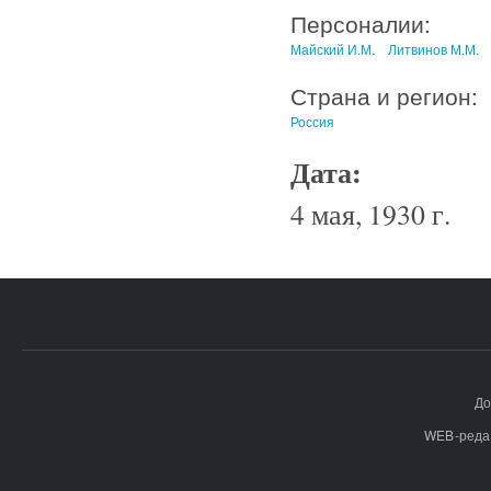
Персоналии:
Майский И.М.
Литвинов М.М.
Страна и регион:
Россия
Дата:
4 мая, 1930 г.
До
WEB-реда