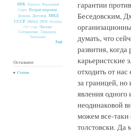
гарантии против
ВРК
Верховный
Вермахт
Вторая мировая
Совет
Беседовским, Дм
МИД
Договор
Дневник
СССР
ОУН
НКВД
Октябрь
организационны
Письмо
1917 года
Соглашение
Терроризм
думать, что сей
Эмиграция
Ещё
развития, когда
карьеристские э
Остальное
отходить от нас
Статьи
за границей, но
явления одного 
неодинаковой вн
можем все-таки 
толстовски. Да 