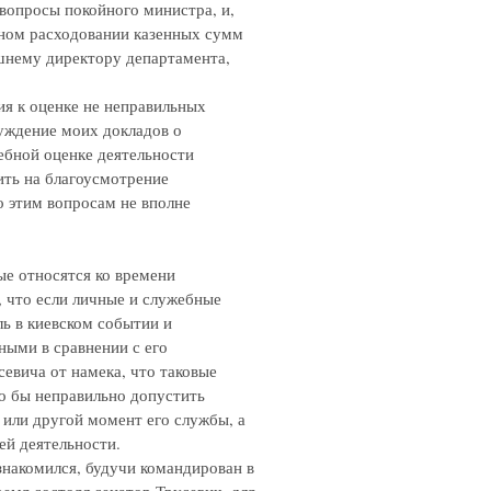
вопросы покойного министра, и,
мном расходовании казенных сумм
шнему директору департамента,
ия к оценке не неправильных
луждение моих докладов о
ебной оценке деятельности
ить на благоусмотрение
о этим вопросам не вполне
ые относятся ко времени
 что если личные и служебные
ль в киевском событии и
ными в сравнении с его
евича от намека, что таковые
о бы неправильно допустить
 или другой момент его службы, а
ей деятельности.
знакомился, будучи командирован в
ремя состоял сенатор Трусевич, для