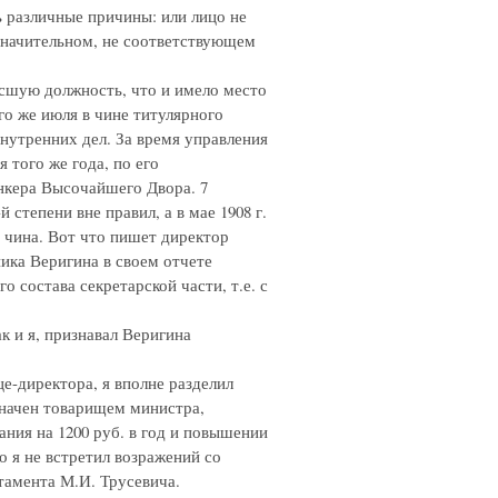
ь различные причины: или лицо не
езначительном, не соответствующем
ысшую должность, что и имело место
го же июля в чине титулярного
нутренних дел. За время управления
 того же года, по его
нкера Высочайшего Двора. 7
степени вне правил, а в мае 1908 г.
 3 чина. Вот что пишет директор
ика Веригина в своем отчете
о состава секретарской части, т.е. с
к и я, признавал Веригина
е-директора, я вполне разделил
значен товарищем министра,
ния на 1200 руб. в год и повышении
о я не встретил возражений со
тамента М.И. Трусевича.