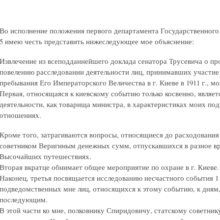
Во исполнение положения первого департамента Государственного
5 имею честь представить нижеследующее мое объяснение:
Извлечение из всеподданнейшего доклада сенатора Трусевича о 
повелению расследовании деятельности лиц, принимавших участие
пребывания Его Императорского Величества в г. Киеве в 1911 г., мо
Первая, относящаяся к киевскому событию только косвенно, являе
деятельности, как товарища министра, в характеристиках моих по
отношениях.
Кроме того, затрагиваются вопросы, относящиеся до расходования 
советником Веригиным денежных сумм, отпускавшихся в разное в
Высочайших путешествиях.
Вторая вкратце обнимает общее мероприятие по охране в г. Киеве.
Наконец, третья посвящается исследованию несчастного события 1
подведомственных мне лиц, относящихся к этому событию, к дня
последующим.
В этой части ко мне, полковнику Спиридовичу, статскому советни