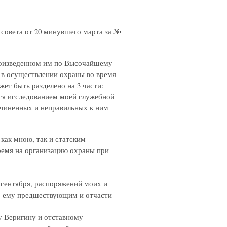
 совета от 20 минувшего марта за №
произведенном им по Высочайшему
 в осуществлении охраны во время
жет быть разделено на 3 части:
тся исследованием моей служебной
дчиненных и неправильных к ним
как мною, так и статским
ремя на организацию охраны при
 сентября, распоряжений моих и
м, ему предшествующим и отчасти
ку Веригину и отставному