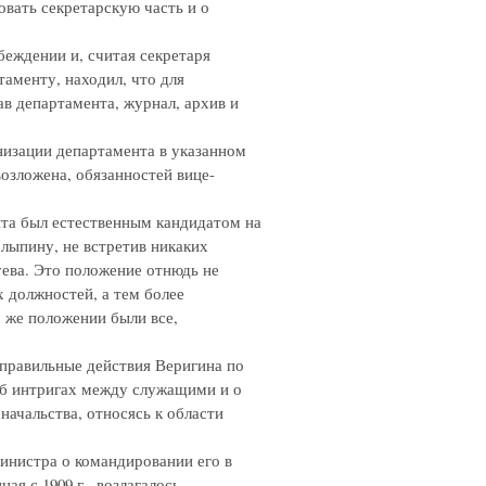
овать секретарскую часть и о
беждении и, считая секретаря
аменту, находил, что для
в департамента, журнал, архив и
низации департамента в указанном
возложена, обязанностей вице-
та был естественным кандидатом на
олыпину, не встретив никаких
ева. Это положение отнюдь не
х должностей, а тем более
м же положении были все,
еправильные действия Веригина по
 об интригах между служащими и о
ачальства, относясь к области
министра о командировании его в
я с 1909 г., возлагалось