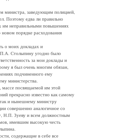
щем министра, заведующим полицией,
ел. Поэтому едва ли правильно
ых им неправильными повышениях
 о новом порядке расходования
ь о моих докладах и
 П.А. Столыпину угодно было
тветственность за мои доклады и
рому я был очень многим обязан,
жениях подчиненного ему
ему министерства.
, массе посвящаемой им этой
ний прекрасно известно как самому
 так и нынешнему министру
ции совершенно аналогичное со
, Н.П. Зуеву и всем должностным
рмов, имевшим высокую честь
лыпина.
ости, содержащие в себе все