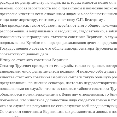
расходы по департаменту полиции, на которых имеются пометки и 
наконец, особая заботливость его о правильном и возможно эконо
прекрасно известны всем означенным лицам и в особенности ныне
тогда вице-директору, статскому советнику С.П. Белецкому .
Мне приходится, таким образом, перейти от этого общего положен
распоряжений, а неправильных и вводивших, следовательно, в заб
повышениях и награждениях статского советника Веригина, о служ
подполковника Кулябки и о порядке расходования денег и представ
Государственного совета, что общие выводы сенатора Трусевича п
соответствуют данным дела.
Начну со статского советника Веригина.
Сенатор Трусевич приводит из его службы только те данные, котор
заведования мною департаментом полиции. Я позволю себе думать,
качества статского советника Веригина сыграли такую большую ро
представлялись, по мнению сенатора, настолько неудовлетворитель
повышениями по службе, что не остановили тайного советника Трус
объясняются моими вексельными к Веригину отношениями, то был
положение, что известное должностное лицо создается только в тот
что его служебная репутация не есть результат всей предшествующ
Со статским советником Веригиным, как должностным лицом, я по
начале 1907 г. в департамент полиции, директором которого в это в