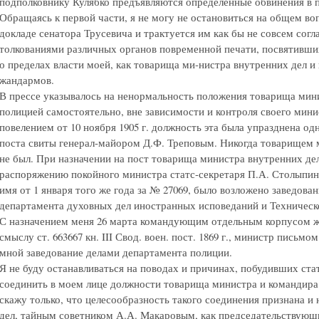
подполковнику Кулябко предъявляются определенные обвинения в 
Обращаясь к первой части, я не могу не остановиться на общем воп
докладе сенатора Трусевича и трактуется им как бы не совсем согла
толкованиями различных органов повременной печати, посвятивших
о пределах власти моей, как товарища ми-нистра внутренних дел и
жандармов.
В прессе указывалось на ненормальность положения товарища мин
полицией самостоятельно, вне зависимости и контроля своего ми
повелением от 10 ноября 1905 г. должность эта была упразднена од
поста свиты генерал-майором Д.Ф. Треповым. Никогда товарищем 
не был. При назначении на пост товарища министра внутренних дел 
распоряжению покойного министра статс-секретаря П.А. Столыпин
имя от 1 января того же года за № 27069, было возложено заведова
департамента духовных дел иностранных исповеданий и Техническ
С назначением меня 26 марта командующим отдельным корпусом ж
смыслу ст. 663667 кн. III Свод. воен. пост. 1869 г., министр письмом
мной заведование делами департамента полиции.
Я не буду останавливаться на поводах и причинах, побудивших ста
соединить в моем лице должности товарища министра и командира
скажу только, что целесообразность такого соединения признана
дел, тайным советником А.А. Макаровым, как председательствующи