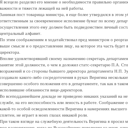
Я всецело разделял его мнение о необходимости правильно организ
важности и тяжести лежащей на ней работы.
Занимая пост товарища министра, я еще более утвердился в этом у
ответственным за своевременное исполнение бумаг по всему департ
осуществления этого ему должен быть подведомствен личный соста
центральный алфавит.
По этим соображениям я ходатайствовал пред министром о реорга
выше смысле и о предоставлении лицу, на которое эта часть будет 
директора.
Вполне удовлетворявший своему назначению секретарь департамен
занятие этой должности, о чем я доложил статс-секретарю П.А. Ст
возражений и со стороны бывшего директора департамента Н.П. Зу
создавало какого-либо сосредоточения в руках Веригина нескольки
совершенно особого положения его в департаменте, так как в тако
исполнявшие обязанности вице-директоров.
Во всеподданнейшем докладе не приведено никаких указаний на н
службе, на его неспособность или леность в работе. Соображение
какой-то особой осведомленности Веригина в намерениях высшего н
сплетен, не играет в моих глазах никакой роли.
При таком взгляде на служебную деятельность Веригина я просил 
мое распоряжение, когда по Высочайшему повелению на меня, начина