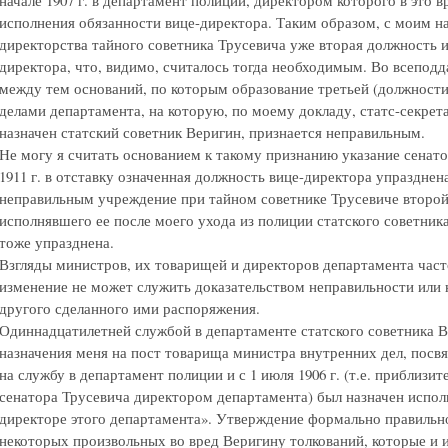
исполнения обязанности вице-директора. Таким образом, с моим на
директорства тайного советника Трусевича уже вторая должность 
директора, что, видимо, считалось тогда необходимым. Во всепод
между тем оснований, по которым образование третьей (должности
делами департамента, на которую, по моему докладу, статс-секре
назначен статский советник Веригин, признается неправильным.
Не могу я считать основанием к такому признанию указание сенато
1911 г. в отставку означенная должность вице-директора упразднен
неправильным учреждение при тайном советнике Трусевиче второй 
исполнявшего ее после моего ухода из полиции статского советни
тоже упразднена.
Взгляды министров, их товарищей и директоров департамента част
изменение не может служить доказательством неправильности или 
другого сделанного ими распоряжения.
Одиннадцатилетней службой в департаменте статского советника Вери
назначения меня на пост товарища министра внутренних дел, посвя
на службу в департамент полиции и с 1 июля 1906 г. (т.е. приблизи
сенатора Трусевича директором департамента) был назначен испо
директоре этого департамента». Утверждение формально правильн
некоторых произвольных во вред Веригину толкований, которые и 