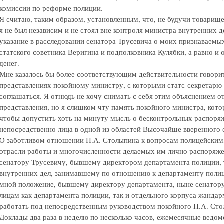
комиссии по реформе полиции.
Я считаю, таким образом, установленным, что, не будучи товари
я не был независим и не стоял вне контроля министра внутренних д
указание в расследовании сенатора Трусевича о моих признаваем
статского советника Веригина и подполковника Кулябки, а равно и
денег.
Мне казалось бы более соответствующим действительности говорит
представлениях покойному министру, с которыми статс-секретарю
соглашаться. Я отнюдь не хочу снимать с себя этим объяснением о
представления, но я слишком чту память покойного министра, кото
чтобы допустить хоть на минуту мысль о бесконтрольных распоря
непосредственно лица в одной из областей Высочайше вверенного 
О заботливом отношении П.А. Столыпина к вопросам полицейским
отрасли работы и многочисленности делаемых им лично распоряже
сенатору Трусевичу, бывшему директором департамента полиции,
внутренних дел, занимавшему по отношению к департаменту поли
мной положение, бывшему директору департамента, ныне сенатору
лицам как департамента полиции, так и отдельного корпуса жанда
работать под непосредственным руководством покойного П.А. Сто
Доклады два раза в неделю по несколько часов, ежемесячные ведом