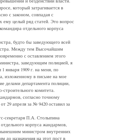
превышении и бездействии власти.
росе, который затрагивается в
сно с законом, совпадая с
 ему целый ряд статей. Это вопрос
 командира отдельного корпуса
истра, будто бы заведующего всей
нистра. Между тем Высочайшим
новременно с оставлением этого
министра, заведующим полицией, я
1 января 1909 г. на меня, по
а, изложенному в письме на мое
ние делами департамента полиции,
о-строительного комитета.
андармов, согласно точному
 от 29 апреля за № 9420 оставил за
тс-секретаря П.А. Столыпина
 отдельного корпуса жандармов,
 и нынешним министром внутренних
м до назначения на этот пост в