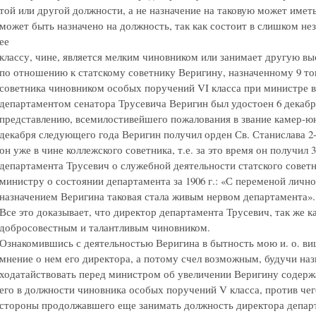
той или другой должности, а не назначение на таковую может имет
может быть назначено на должность, так как состоит в слишком н
ее
классу, чине, является мелким чиновником или занимает другую в
по отношению к статскому советнику Веригину, назначенному 9 то
советника чиновником особых поручений VI класса при министре в
департаментом сенатора Трусевича Веригин был удостоен 6 декабря
представлению, всемилостивейшего пожалования в звание камер-ю
декабря следующего года Веригин получил орден Св. Станислава 2-й 
он уже в чине коллежского советника, т.е. за это время он получил
департамента Трусевич о служебной деятельности статского советн
министру о состоянии департамента за 1906 г.: «С переменой личног
назначением Веригина таковая стала живым нервом департамента».
Все это доказывает, что директор департамента Трусевич, так же ка
добросовестным и талантливым чиновником.
Ознакомившись с деятельностью Веригина в бытность мою и. о. виц
мнение о нем его директора, а потому счел возможным, будучи на
ходатайствовать перед министром об увеличении Веригину содержа
его в должности чиновника особых поручений V класса, против чег
стороны продолжавшего еще занимать должность директора депар