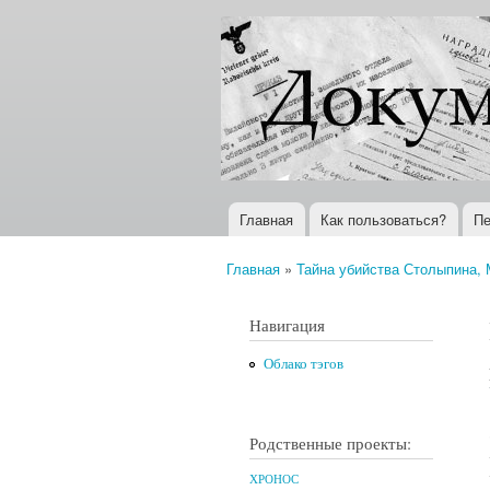
Документы
Всемирная
XX века
история в
Интернете
Главная
Как пользоваться?
Пе
Главное меню
Главная
»
Тайна убийства Столыпина, М
Вы здесь
Навигация
Облако тэгов
Родственные проекты:
ХРОНОС