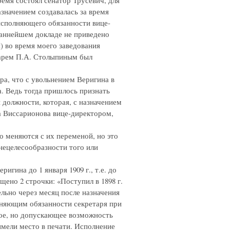
значением создавалась за время
исполняющего обязанности вице-
даннейшем докладе не приведено
) во время моего заведования
тарем П.А. Столыпиным был
ра, что с увольнением Веригина в
а. Ведь тогда пришлось признать
должности, которая, с назначением
ка Виссарионова вице-директором,
о меняются с их переменой, но это
нецелесообразности того или
гина до 1 января 1909 г., т.е. до
щено 2 строчки: «Поступил в 1898 г.
тельно через месяц после назначения
лняющим обязанности секретаря при
ое, но допускающее возможность
имели место в печати. Исполнение