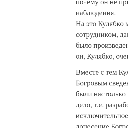
почему он не пр
наблюдения.
На это Кулябко 
сотрудником, да
было произведен
он, Кулябко, оче
Вместе с тем Ку
Богровым сведе
были настолько 
дело, т.е. разр
исключительное
донесение Богр