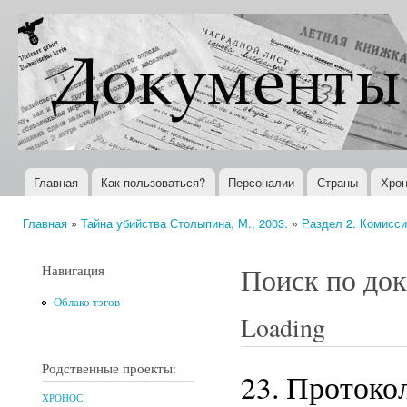
Пер
ос
Документы
Всемирная
со
XX века
история в
Интернете
Главная
Как пользоваться?
Персоналии
Страны
Хрон
Главное меню
Главная
»
Тайна убийства Столыпина, М., 2003.
»
Раздел 2. Комисси
Вы здесь
Навигация
Поиск по до
Облако тэгов
Loading
Родственные проекты:
23. Протоко
ХРОНОС