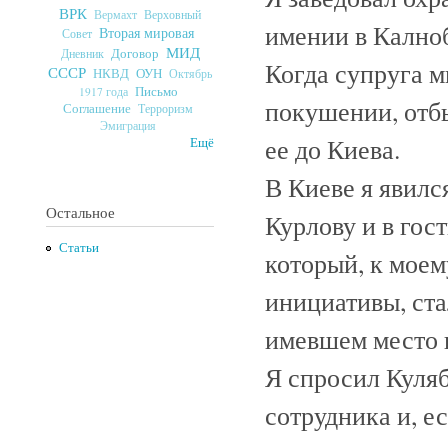
ВРК
Верховный
Вермахт
имении в Калноб
Вторая мировая
Совет
МИД
Договор
Дневник
Когда супруга м
СССР
ОУН
НКВД
Октябрь
Письмо
1917 года
покушении, отбы
Соглашение
Терроризм
Эмиграция
ее до Киева.
Ещё
В Киеве я явилс
Остальное
Курлову и в гос
Статьи
который, к моем
инициативы, ста
имевшем место в
Я спросил Куляб
сотрудника и, е