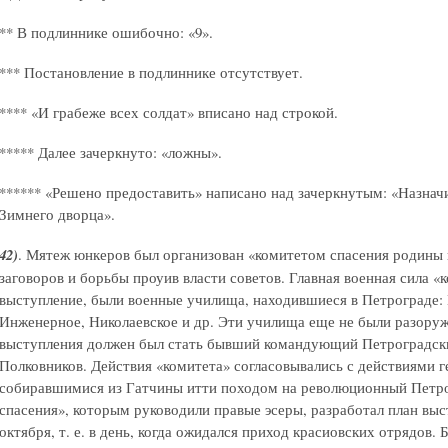
** В подлиннике ошибочно: «9».
*** Постановление в подлиннике отсутствует.
**** «И грабеже всех солдат» вписано над строкой.
***** Далее зачеркнуто: «ложны».
****** «Решено предоставить» написано над зачеркнутым: «Назнач
Зимнего дворца».
42)
. Мятеж юнкеров был организован «комитетом спасения родины
заговоров и борьбы проуив власти советов. Главная военная сила «
выступление, были военные училища, находившиеся в Петрограде:
Инженерное, Николаевское и др. Эти училища еще не были разоруж
выступления должен был стать бывший командующий Петроградск
Полковников. Действия «комитета» согласовывались с действиями г
собиравшимися из Гатчины итти походом на революционный Петро
спасения», которым руководили правые эсеры, разработал план выс
октября, т. е. в день, когда ожидался приход красиовских отрядов