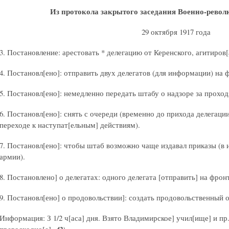
Из протокола закрытого заседания Военно-рево
29 октября 1917 года
3. Постановление: арестовать * делегацию от Керенского, агитиров[
4. Постановл[ено]: отправить двух делегатов (для информации) на 
5. Постановл[ено]: немедленно передать штабу о надзоре за прох
6. Постановл[ено]: снять с очереди (временно до прихода делегаци
переходе к наступат[ельным] действиям).
7. Постановл[ено]: чтобы штаб возможно чаще издавал приказы (в
армии).
8. Постановлено] о делегатах: одного делегата [отправить] на фрон
9. Постановл[ено] о продовольствии]: создать продовольственный о
Информация: З 1/2 ч[аса] дня. Взято Владимирское] учил[ище] и п
превосходно[е]