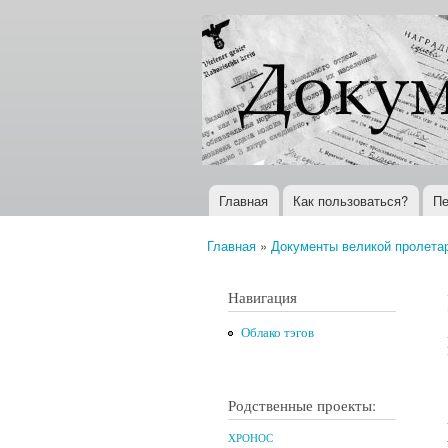
Документы
Всемирная
XX века
история в
Интернете
Главная
Как пользоваться?
Пе
Главное меню
Главная
»
Документы великой пролета
Вы здесь
Навигация
Облако тэгов
Родственные проекты:
ХРОНОС