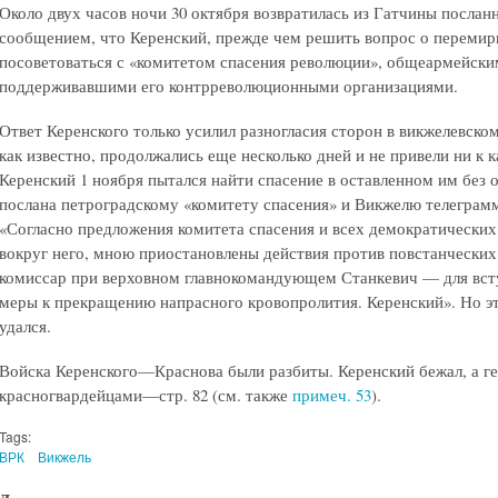
Около двух часов ночи 30 октября возвратилась из Гатчины послан
сообщением, что Керенский, прежде чем решить вопрос о перемир
посоветоваться с «комитетом спасения революции», общеармейски
поддерживавшими его контрреволюционными организациями.
Ответ Керенского только усилил разногласия сторон в викжелевско
как известно, продолжались еще несколько дней и не привели ни к 
Керенский 1 ноября пытался найти спасение в оставленном им без 
послана петроградскому «комитету спасения» и Викжелю телеграм
«Согласно предложения комитета спасения и всех демократически
вокруг него, мною приостановлены действия против повстанческих
комиссар при верховном главнокомандующем Станкевич — для вст
меры к прекращению напрасного кровопролития. Керенский». Но эт
удался.
Войска Керенского—Краснова были разбиты. Керенский бежал, а ге
красногвардейцами—стр. 82 (см. также
примеч. 53
).
Tags:
ВРК
Викжель