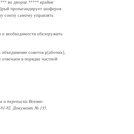
 **** во дворце ***** крайне
то]рый пропагандирует шоферов
му союзу самому управлять
м о необходимости обезоружить
а объединение советов р[абочих],
ы отвечаем в порядке частной
в и переписки Военно-
81-82. Документ № 135.