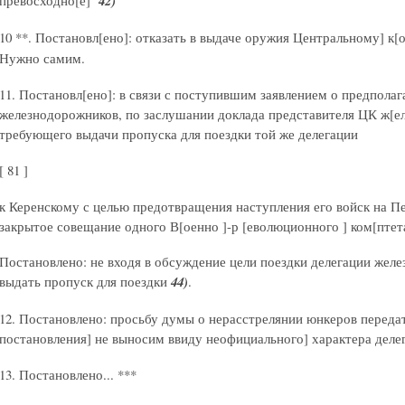
42)
10 **. Постановл[ено]: отказать в выдаче оружия Центральному] к[
Нужно самим.
11. Постановл[ено]: в связи с поступившим заявлением о предпола
железнодорожников, по заслушании доклада представителя ЦК ж[ел
требующего выдачи пропуска для поездки той же делегации
[ 81 ]
к Керенскому с целью предотвращения наступления его войск на П
закрытое совещание одного В[оенно ]-р [еволюционного ] ком[птета
Постановлено: не входя в обсуждение цели поездки делегации жел
выдать пропуск для поездки
44)
.
12. Постановлено: просьбу думы о нерасстрелянии юнкеров переда
постановления] не выносим ввиду неофициального] характера деле
13. Постановлено... ***