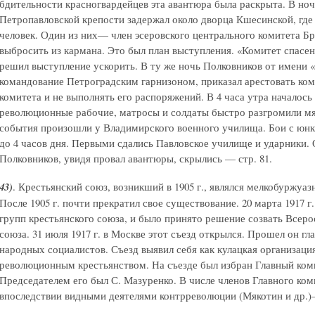
бдительности красногвардейцев эта авантюра была раскрыта. В ноч
Петропавловской крепости задержал около дворца Кшесинской, где 
человек. Один из них— член эсеровского центрального комитета Б
выбросить из кармана. Это был план выступления. «Комитет спасен
решил выступление ускорить. В ту же ночь Полковников от имени «
командование Петроградским гарнизоном, приказал арестовать ко
комитета и не выполнять его распоряжений. В 4 часа утра началось
революционные рабочие, матросы и солдаты быстро разгромили мя
события произошли у Владимирского военного училища. Бои с юнк
до 4 часов дня. Первыми сдались Павловское училище и ударники. 
Полковников, увидя провал авантюры, скрылись — стр. 81.
43)
. Крестьянский союз, возникший в 1905 г., являлся мелкобуржуа
После 1905 г. почти прекратил свое существование. 20 марта 1917 
групп крестьянского союза, и было принято решение созвать Всеро
союза. 31 июля 1917 г. в Москве этот съезд открылся. Прошел он 
народных социалистов. Съезд выявил себя как кулацкая организация,
революционным крестьянством. На съезде был избран Главный коми
Председателем его был С. Мазуренко. В числе членов Главного ком
впоследствии видными деятелями контрреволюции (Мякотин и др.)