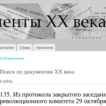
Перейти к
основному
содержанию
рсоналии
Страны
Хронология
рской революции.
Поиск по документам XX века
Loading
135. Из протокола закрытого заседан
революционного комитета 29 октября 