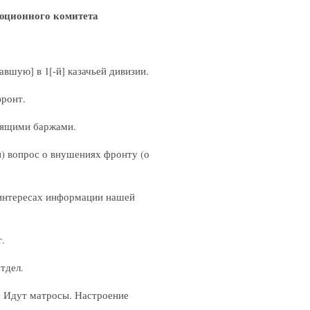
люционного комитета
авшую] в 1[-й] казачьей дивизии.
фронт.
одящими баржами.
и) вопрос о внушениях фронту (о
 интересах информации нашей
т.
тдел.
р. Идут матросы. Настроение