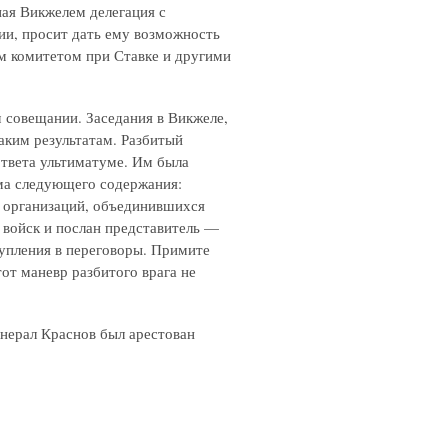
ная Викжелем делегация с
ии, просит дать ему возможность
м комитетом при Ставке и другими
м совещании. Заседания в Викжеле,
каким результатам. Разбитый
ответа ультиматуме. Им была
ма следующего содержания:
х организаций, объединившихся
 войск и послан представитель —
упления в переговоры. Примите
от маневр разбитого врага не
нерал Краснов был арестован