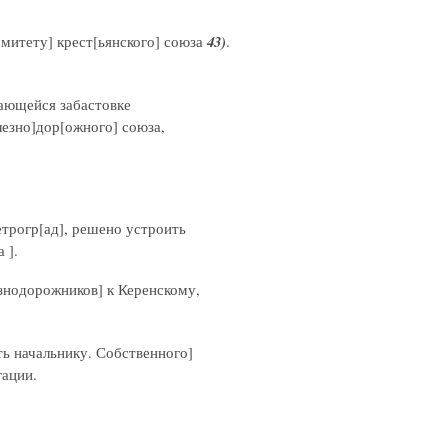
омитету] крест[ьянского] союза
43)
.
гающейся забастовке
езно]дор[ожного] союза,
етрогр[ад], решено устроить
 ].
езнодорожников] к Керенскому,
ть начальнику. Собственного]
гации.