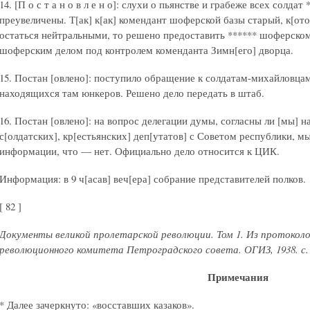
14. [П о с т а н о в л е н о]: слухи о пьянстве и грабеже всех солдат
преувеличены. Т[ак] к[ак] комендант шоферской базы старый, к[о
остаться нейтральными, то решено предоставить ****** шоферско
шоферским делом под контролем коменданта Зимн[его] дворца.
15. Постан [овлено]: поступило обращение к солдатам-михайловца
находящихся там юнкеров. Решено дело передать в штаб.
16. Постан [овлено]: на вопрос делегации думы, согласны ли [мы] н
с[олдатских], кр[естьянских] деп[утатов] с Советом республики, м
информации, что — нет. Официально дело относится к ЦИК.
Информация: в 9 ч[асав] веч[ера] собрание представителей полков.
[ 82 ]
Документы великой пролетарской революции. Том 1. Из протоколо
революционного комитета Петроградского совета. ОГИЗ, 1938. с. 
Примечания
* Далее зачеркнуто: «восставших казаков».