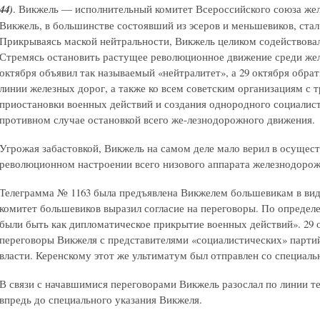
44)
. Викжель — исполнительный комитет Всероссийского союза же
Викжель, в большинстве состоявший из эсеров и меньшевиков, ста
Прикрываясь маской нейтральности, Викжель целиком содействова
Стремясь остановить растущее революционное движение среди же
октября объявил так называемый «нейтралитет», а 29 октября обра
линии железных дорог, а также ко всем советским организациям с
приостановки военных действий и создания однородного социалист
противном случае остановкой всего же-лезнодорожного движения.
Угрожая забастовкой, Викжель на самом деле мало верил в осущес
революционном настроении всего низового аппарата железнодоро
Телеграмма № 1163 была предъявлена Викжелем большевикам в ви
комитет большевиков выразил согласие на переговоры. По опреде
были быть как дипломатическое прикрытие военных действий». 29 ок
переговоры Викжеля с представителями «социалистических» парти
власти. Керенскому этот же ультиматум был отправлен со специаль
В связи с начавшимися переговорами Викжель разослал по линии т
впредь до специального указания Викжеля.