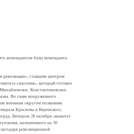
ить комендантом базы коменданта
 и революции», ставшим центром
комитета спасения», который готовил
 Михайловское, Константиновское,
ены. Во главе вооруженного
им военным округом полковник
енерала Краснова и Керенского,
град. Вечером 28 октября «комитет
тупления, назначенного на 30
. Благодаря революционной