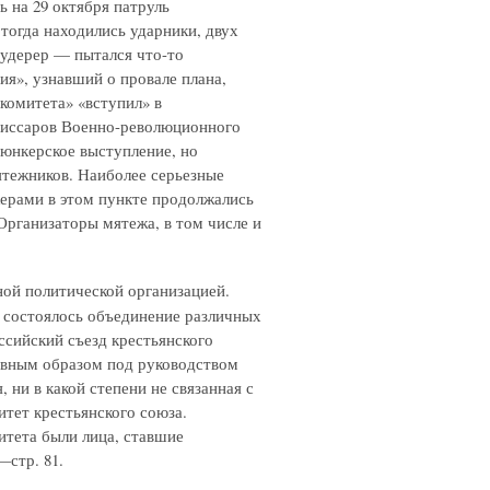
ь на 29 октября патруль
тогда находились ударники, двух
рудерер — пытался что-то
ия», узнавший о провале плана,
комитета» «вступил» в
миссаров Военно-революционного
 юнкерское выступление, но
тежников. Наиболее серьезные
ерами в этом пункте продолжались
Организаторы мятежа, в том числе и
зной политической организацией.
г. состоялось объединение различных
ссийский съезд крестьянского
главным образом под руководством
 ни в какой степени не связанная с
тет крестьянского союза.
итета были лица, ставшие
—стр. 81.