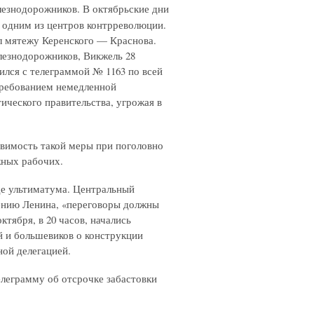
лезнодорожников. В октябрьские дни
л одним из центров контрреволюции.
л мятежу Керенского — Краснова.
лезнодорожников, Викжель 28
тился с телеграммой № 1163 по всей
 требованием немедленной
ического правительства, угрожая в
твимость такой меры при поголовно
жных рабочих.
де ультиматума. Центральный
лению Ленина, «переговоры должны
тября, в 20 часов, начались
й и большевиков о конструкции
ной делегацией.
елеграмму об отсрочке забастовки