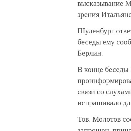
высказывание Ма
зрения Итальянс
Шуленбург ответ
беседы ему сооб
Берлин.
В конце беседы
проинформироват
связи со слухам
испрашивало для
Тов. Молотов со
запрошен, прич