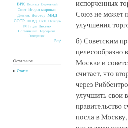
испорченных то
ВРК
Верховный
Вермахт
Вторая мировая
Совет
Союз не может 
МИД
Договор
Дневник
СССР
ОУН
НКВД
Октябрь
улучшения торг
Письмо
1917 года
Соглашение
Терроризм
Эмиграция
б) Советским п
Ещё
целесообразно в
Москве и советс
Остальное
считает, что вт
Статьи
через Риббентро
улучшить свои 
правительство с
посла в Москву,
его выезде сове