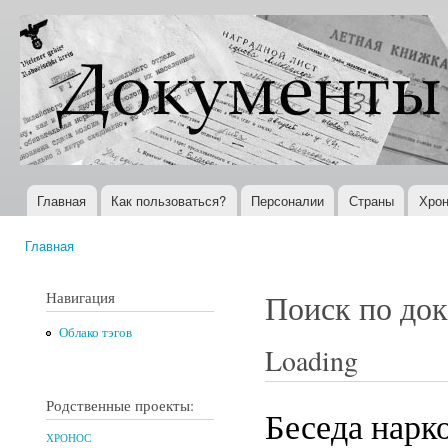
Пер
ос
Документы
Всемирная
со
XX века
история в
Интернете
Главная
Как пользоваться?
Персоналии
Страны
Хрон
Главное меню
Главная
Вы здесь
Навигация
Поиск по до
Облако тэгов
Loading
Родственные проекты:
Беседа нарк
ХРОНОС