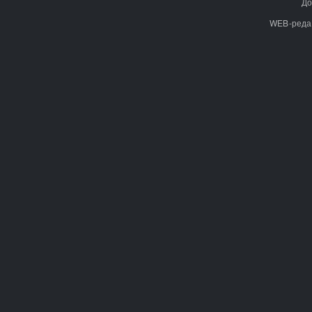
До
WEB-реда