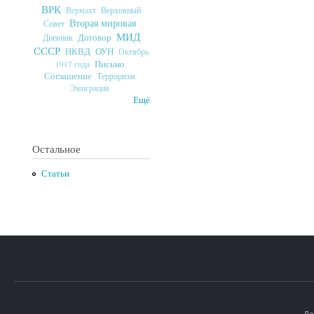
ВРК
Верховный
Вермахт
Вторая мировая
Совет
МИД
Договор
Дневник
СССР
ОУН
НКВД
Октябрь
Письмо
1917 года
Соглашение
Терроризм
Эмиграция
Ещё
Остальное
Статьи
До