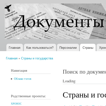
Пер
ос
Документы
Всемирная
со
XX века
история в
Интернете
Главная
Как пользоваться?
Персоналии
Страны
Хрон
Главное меню
Главная
»
Страны и государства
Вы здесь
Поиск по докуме
Навигация
Облако тэгов
Loading
Страны и го
Родственные проекты:
ХРОНОС