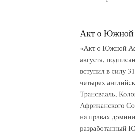
Акт о Южной А
«Акт о Южной Аф
августа, подписа
вступил в силу 3
четырех английск
Трансвааль, Кол
Африканского Со
на правах домини
разработанный Ю