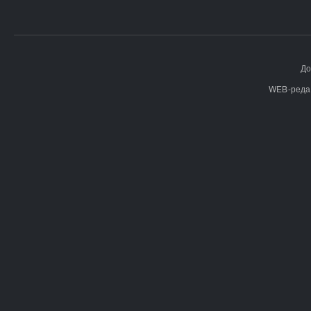
До
WEB-реда