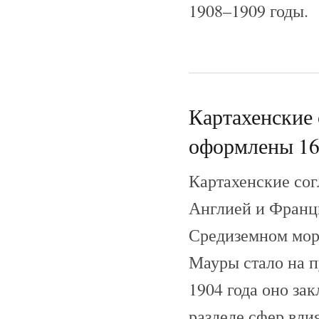
1908–1909 годы.
Картахенские 
оформлены 16
Картахенские сог
Англией и Франци
Средиземном море
Мауры стало на п
1904 года оно за
разделе сфер вли