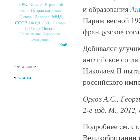
ВРК
Верховный
Вермахт
Ан
и образования
Вторая мировая
Совет
МИД
Договор
Дневник
Париж весной 190
СССР
ОУН
НКВД
Октябрь
Письмо
1917 года
французское согл
Соглашение
Терроризм
Эмиграция
Ещё
Добивался улучше
английское соглаш
Остальное
Николаем II пыта
Статьи
российского импе
Орлов А.С., Георг
2-е изд. М., 2012, 
Подробнее см. ст
Великобритании 