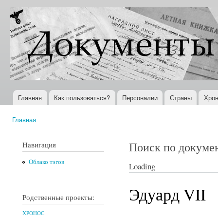
Пер
ос
Документы
Всемирная
со
XX века
история в
Интернете
Главная
Как пользоваться?
Персоналии
Страны
Хрон
Главное меню
Главная
Вы здесь
Поиск по докуме
Навигация
Облако тэгов
Loading
Эдуард VII
Родственные проекты:
ХРОНОС