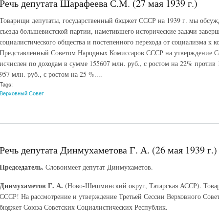
Речь депутата Шарафеева С.М. (27 мая 1939 г.)
Товарищи депутаты, государственный бюджет СССР на 1939 г. мы обсужд
съезда большевистской партии, наметившего исторические задачи заверш
социалистического общества и постепенного перехода от социализма к 
Представленный Советом Народных Комиссаров СССР на утверждение Сес
исчислен по доходам в сумме 155607 млн. руб., с ростом на 22% против 
957 млн. руб., с ростом на 25 %....
Tags:
Верховный Совет
Речь депутата Динмухаметова Г. А. (26 мая 1939 г.)
Председатель.
Словоимеет депутат Динмухаметов.
Динмухаметов Г. А.
(Ново-Шешминский округ, Татарская АССР). Товар
СССР! На рассмотрение и утверждение Третьей Сессии Верховного Сове
бюджет Союза Советских Социалистических Республик.