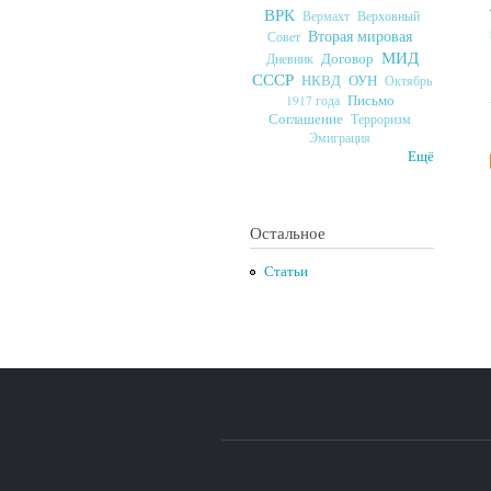
ВРК
Верховный
Вермахт
Вторая мировая
Совет
МИД
Договор
Дневник
СССР
ОУН
НКВД
Октябрь
Письмо
1917 года
Соглашение
Терроризм
Эмиграция
Ещё
Остальное
Статьи