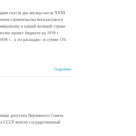
аем спустя два месяца после XVIII
ения строительства бесклассового
коммунизму в нашей великой стране.
сии проект бюджета на 1939 г.
1938 г., а по расходам—в сумме 154
о Речь
Подробнее
депутата
Шарафеева
С.М. (27
мая 1939 г.)
ищи депутаты Верховного Совета
та СССР внесен государственный