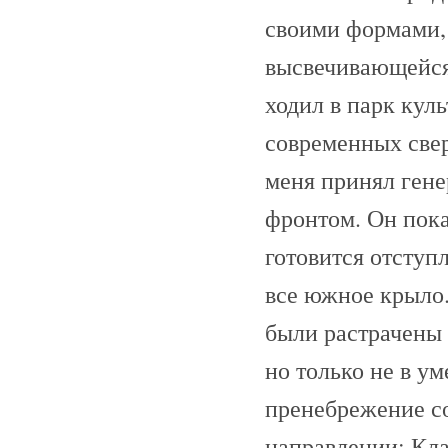
своими формами, 
высвечивающейся 
ходил в парк кул
современных свер
меня принял ген
фронтом. Он пока
готовится отступ
все южное крыло.
были растрачены
но только не в у
пренебрежение со
направлении; Кла