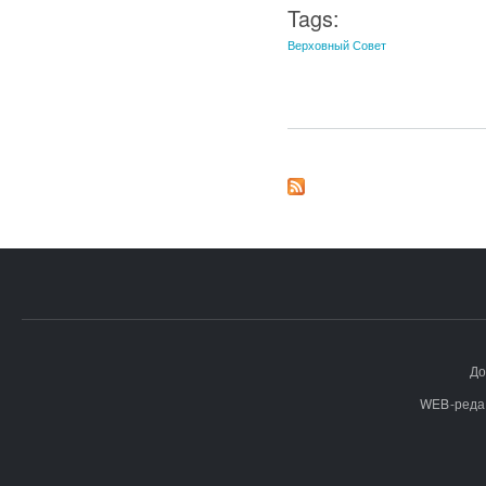
Tags:
Верховный Совет
До
WEB-реда