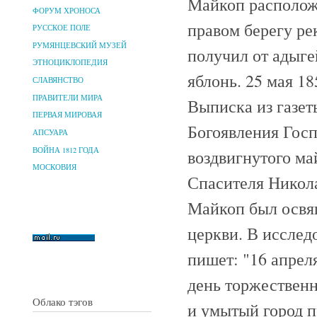
Майкоп расположе
ФОРУМ ХРОНОСА
правом берегу ре
РУССКОЕ ПОЛЕ
РУМЯНЦЕВСКИЙ МУЗЕЙ
получил от адыг
ЭТНОЦИКЛОПЕДИЯ
яблонь. 25 мая 1
СЛАВЯНСТВО
ПРАВИТЕЛИ МИРА
Выписка из газеты
ПЕРВАЯ МИРОВАЯ
Богоявления Гос
АПСУАРА
ВОЙНА 1812 ГОДА
воздвигнутого ма
МОСКОВИЯ
Спасителя Никола
Майкоп был освя
церкви. В иссле
пишет: "16 апрел
день торжествен
Облако тэгов
и умытый город п