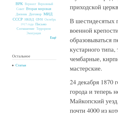
ВРК
Верховный
Вермахт
приходской церк
Вторая мировая
Совет
МИД
Договор
Дневник
СССР
В шестидесятых г
ОУН
НКВД
Октябрь
Письмо
1917 года
военной крепости
Соглашение
Терроризм
Эмиграция
Ещё
образовываться 
кустарного типа,
Остальное
чембарные, кирп
Статьи
мастерские.
24 декабря 1870 
города и теперь н
Майкопский уезд.
почти 4000 из ко