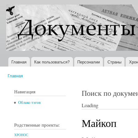
Пер
ос
Документы
Всемирная
со
XX века
история в
Интернете
Главная
Как пользоваться?
Персоналии
Страны
Хрон
Главное меню
Главная
Вы здесь
Поиск по докуме
Навигация
Облако тэгов
Loading
Майкоп
Родственные проекты:
ХРОНОС