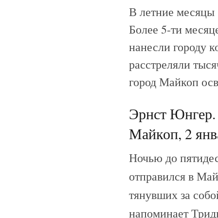
В летние месяцы 
Более 5-ти меся
нанесли городу к
расстреляли тыся
город Майкоп осв
Эрнст Юнгер. 
Майкоп, 2 янв
Ночью до пятидес
отправился в Ма
тянувших за собо
напоминает Трид