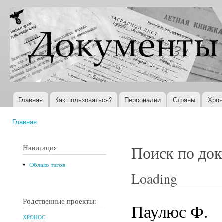
Пер
ос
Документы
Всемирная
со
XX века
история в
Интернете
Главная
Как пользоваться?
Персоналии
Страны
Хрон
Главное меню
Главная
Вы здесь
Навигация
Поиск по до
Облако тэгов
Loading
Родственные проекты:
Паулюс Ф.
ХРОНОС