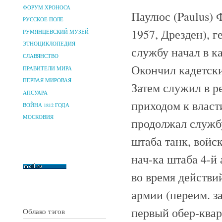
ФОРУМ ХРОНОСА
Паулюс (Paulus) Ф
РУССКОЕ ПОЛЕ
1957, Дрезден), 
РУМЯНЦЕВСКИЙ МУЗЕЙ
ЭТНОЦИКЛОПЕДИЯ
службу начал в ка
СЛАВЯНСТВО
Окончил кадетски
ПРАВИТЕЛИ МИРА
ПЕРВАЯ МИРОВАЯ
Затем служил в р
АПСУАРА
приходом к власт
ВОЙНА 1812 ГОДА
МОСКОВИЯ
продолжал службу
штаба танк, войс
нач-ка штаба 4-й
во время действи
армии (переим. за
первый обер-квар
Облако тэгов