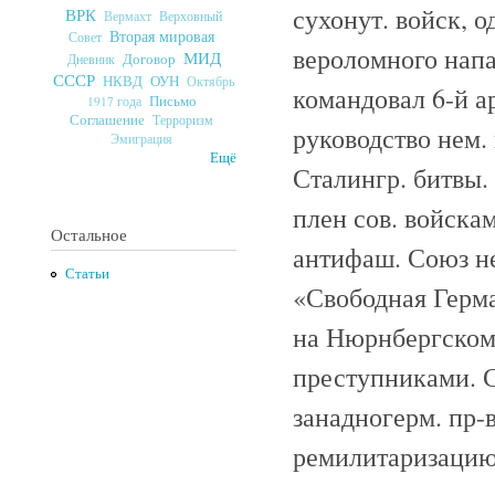
сухонут. войск, 
ВРК
Верховный
Вермахт
Вторая мировая
Совет
вероломного напа
МИД
Договор
Дневник
СССР
ОУН
НКВД
Октябрь
командовал 6-й а
Письмо
1917 года
Соглашение
Терроризм
руководство нем.
Эмиграция
Ещё
Сталингр. битвы. 
плен сов. войскам
Остальное
антифаш. Союз не
Статьи
«Свободная Герма
на Нюрнбергском 
преступниками. С
занадногерм. пр-
ремилитаризацию