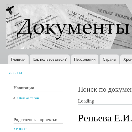
Пер
ос
Документы
Всемирная
со
XX века
история в
Интернете
Главная
Как пользоваться?
Персоналии
Страны
Хрон
Главное меню
Главная
Вы здесь
Поиск по докуме
Навигация
Облако тэгов
Loading
Репьева Е.И
Родственные проекты:
ХРОНОС