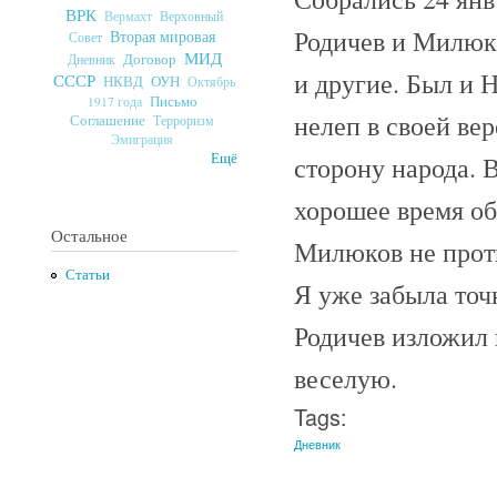
ВРК
Верховный
Вермахт
Родичев и Милюко
Вторая мировая
Совет
МИД
Договор
Дневник
и другие. Был и Н
СССР
ОУН
НКВД
Октябрь
Письмо
1917 года
нелеп в своей вер
Соглашение
Терроризм
Эмиграция
Ещё
сторону народа. 
хорошее время об
Остальное
Милюков не проти
Статьи
Я уже забыла точн
Родичев изложил
веселую.
Tags:
Дневник