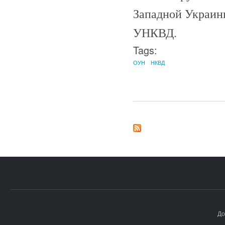
Западной Украин
УНКВД.
Tags:
ОУН
НКВД
До