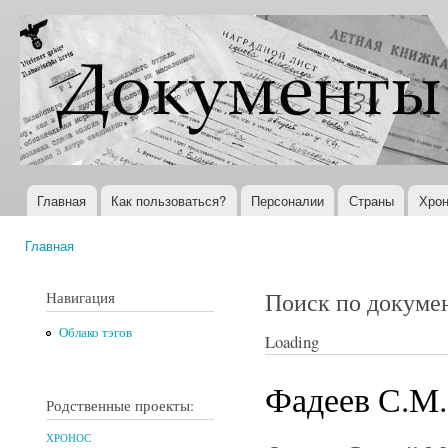
Пер
ос
Документы
Всемирная
со
XX века
история в
Интернете
Главная
Как пользоваться?
Персоналии
Страны
Хрон
Главное меню
Главная
Вы здесь
Поиск по докуме
Навигация
Облако тэгов
Loading
Фадеев С.М.
Родственные проекты:
ХРОНОС