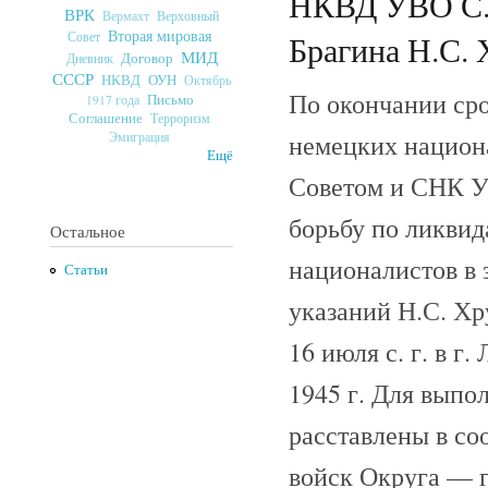
НКВД УВО С.М
ВРК
Верховный
Вермахт
Вторая мировая
Совет
Брагина Н.С. 
МИД
Договор
Дневник
СССР
ОУН
НКВД
Октябрь
По окончании сро
Письмо
1917 года
Соглашение
Терроризм
немецких национ
Эмиграция
Ещё
Советом и СНК У
борьбу по ликвид
Остальное
националистов в
Статьи
указаний Н.С. Х
16 июля с. г. в г
1945 г. Для выпо
расставлены в со
войск Округа — г