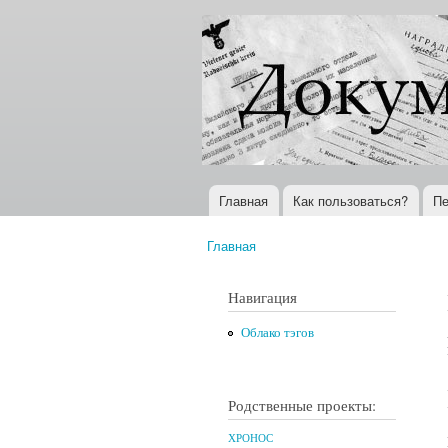
Документы
Всемирная
XX века
история в
Интернете
Главная
Как пользоваться?
Пе
Главное меню
Главная
Вы здесь
Навигация
Облако тэгов
Родственные проекты:
ХРОНОС