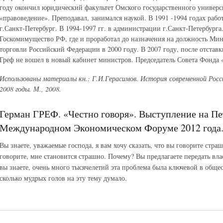
году окончил юридический факультет Омского государственного универс
«правоведение». Преподавал, занимался наукой. В 1991 -1994 годах раб
г.Санкт-Петербург. В 1994-1997 гг. в администрации г.Санкт-Петербурга.
Госкомимущество РФ, где и проработал до назначения на должность Мин
торговли Российский Федерации в 2000 году. В 2007 году, после отстав
Греф не вошел в новый кабинет министров. Председатель Совета Фонда «
Использованы материалы кн.: Г.И.Герасимов. История современной Росси
2008 годы. М., 2008.
Герман ГРЕФ. «Честно говоря». Выступление на П
Международном Экономическом Форуме 2012 года. 
Вы знаете, уважаемые господа, я вам хочу сказать, что вы говорите стра
говорите, мне становится страшно. Почему? Вы предлагаете передать вла
вы знаете, очень много тысячелетий эта проблема была ключевой в обще
сколько мудрых голов на эту тему думало.