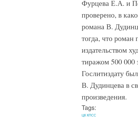
Фурцева Е.А. и П
проверено, в как
романа В. Дудин
тогда, что роман
издательством ху
тиражом 500 000 
Гослитиздату был
В. Дудинцева в с
произведения.
Tags:
ЦК КПСС