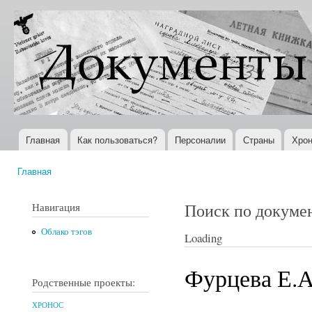
Пер
ос
Документы
Всемирная
со
XX века
история в
Интернете
Главная
Как пользоваться?
Персоналии
Страны
Хрон
Главное меню
Главная
Вы здесь
Поиск по докуме
Навигация
Облако тэгов
Loading
Фурцева Е.А
Родственные проекты:
ХРОНОС