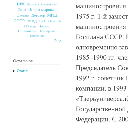
ВРК
машиностроения 
Верховный
Вермахт
Вторая мировая
Совет
1975 г. 1-й заме
МИД
Договор
Дневник
СССР
ОУН
НКВД
Октябрь
машиностроения С
Письмо
1917 года
Соглашение
Терроризм
Госплана СССР. В
Эмиграция
Ещё
одновременно за
1985–1990 гг. чл
Остальное
Председатель Сов
Статьи
1992 г. советни
компании, в 1993–
«Тверьуниверсалб
Государственной
Федерации. С 200