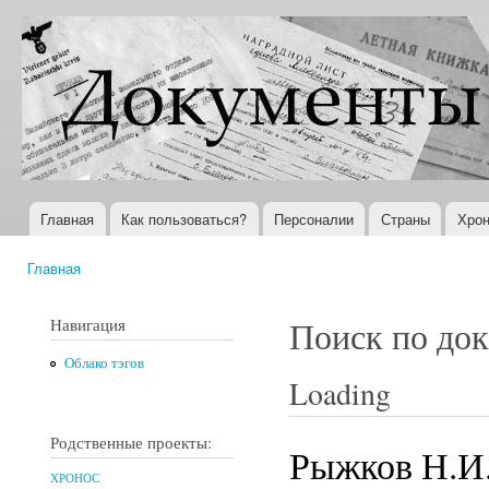
Пер
ос
Документы
Всемирная
со
XX века
история в
Интернете
Главная
Как пользоваться?
Персоналии
Страны
Хрон
Главное меню
Главная
Вы здесь
Навигация
Поиск по до
Облако тэгов
Loading
Родственные проекты:
Рыжков Н.И
ХРОНОС