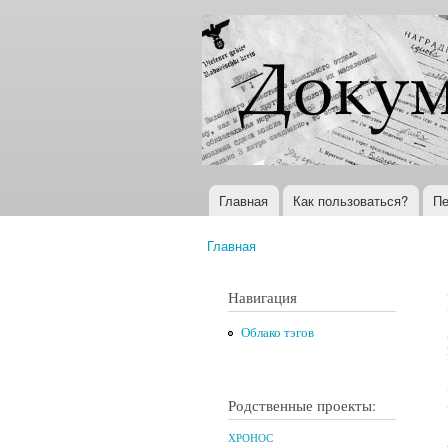
Документы
Всемирная
XX века
история в
Интернете
Главная
Как пользоваться?
Пе
Главное меню
Главная
Вы здесь
Навигация
Облако тэгов
Родственные проекты:
ХРОНОС