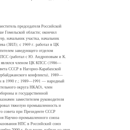
еститель председателя Российской
ше Гомельской области; окончил
р, начальник участка, начальник
ва (ЗИЛ); с 1969 г. работал в ЦК
тителем заведующего отделом
ПСС (работал с Ю. Андроповым и К.
; являлся членом ЦК КПСС (1986—
овета СССР в Нагорно-Карабахской
ербайджанского конфликта), 1989—
н в 1990 г.; 1989—1991 — народный
ательного округа НКАО), член
обороны и государственной
назначен заместителем руководителя
ировал тяжелую промышленность и
о совета при Президенте СССР
ания Научно-промышленного союза
бразования НПС в Российский союз
бре 2000 г. был вновь избран на этот