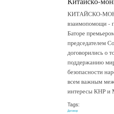
Китайско-монг
КИТАЙСКО-МОНГ
взаимопомощи - 
Баторе премьером
председателем С
договорились о то
поддержанию мир
безопасности наро
всем важным меж
интересы КНР и 
Tags:
Договор