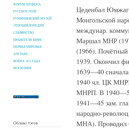
ФОРУМ ХРОНОСА
Цеденбал Юмжагий
РУССКОЕ ПОЛЕ
Монгольской нар
РУМЯНЦЕВСКИЙ МУЗЕЙ
ЭТНОЦИКЛОПЕДИЯ
междунар. коммун
СЛАВЯНСТВО
Маршал МНР (197
ПРАВИТЕЛИ МИРА
ПЕРВАЯ МИРОВАЯ
(1966). Почётный
АПСУАРА
1939. Окончил фи
ВОЙНА 1812 ГОДА
МОСКОВИЯ
1639—40 сначала 
1940 чл. ЦК МНР
МНРП. В 1940—54
1941—45 зам. гла
народно-революц
МНА). Проводил 
Облако тэгов