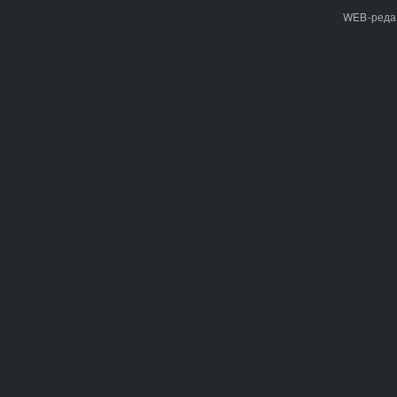
WEB-реда