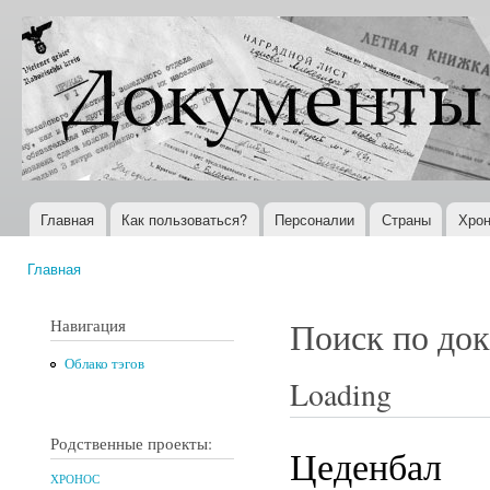
Пер
ос
Документы
Всемирная
со
XX века
история в
Интернете
Главная
Как пользоваться?
Персоналии
Страны
Хрон
Главное меню
Главная
Вы здесь
Навигация
Поиск по до
Облако тэгов
Loading
Родственные проекты:
Цеденбал
ХРОНОС