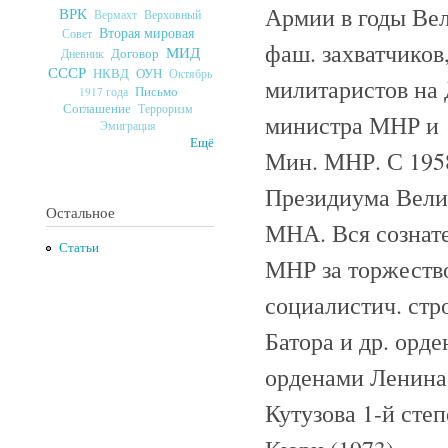
Армии в годы Вел
ВРК
Верховный
Вермахт
Вторая мировая
Совет
фаш. захватчиков,
МИД
Договор
Дневник
СССР
ОУН
НКВД
Октябрь
милитаристов на 
Письмо
1917 года
Соглашение
Терроризм
министра МНР и {
Эмиграция
Ещё
Мин. МНР. С 195
Президиума Вели
Остальное
МНА. Вся сознате
Статьи
МНР за торжество
социалистич. стр
Батора и др. орд
орденами Ленина
Кутузова 1-й сте