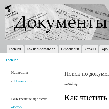
Пер
ос
Документы
Всемирная
со
XX века
история в
Интернете
Главная
Как пользоваться?
Персоналии
Страны
Хрон
Главное меню
Главная
Вы здесь
Поиск по докуме
Навигация
Облако тэгов
Loading
Как чистить
Родственные проекты:
ХРОНОС