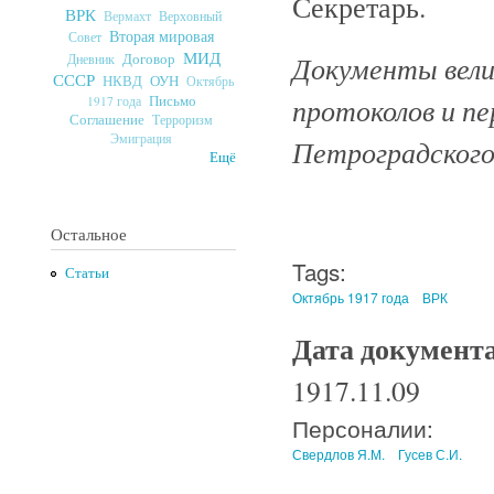
Секретарь.
ВРК
Верховный
Вермахт
Вторая мировая
Совет
МИД
Документы велик
Договор
Дневник
СССР
ОУН
НКВД
Октябрь
протоколов и п
Письмо
1917 года
Соглашение
Терроризм
Эмиграция
Петроградского 
Ещё
Остальное
Tags:
Статьи
Октябрь 1917 года
ВРК
Дата документ
1917.11.09
Персоналии:
Свердлов Я.М.
Гусев С.И.