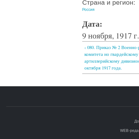
Страна и регион:
Россия
Дата:
9 ноября, 1917 г.
‹ 080. Приказ № 2 Военно
комитета но гвардейскому
артиллерийскому дивизион
октября 1917 года.
До
WEB-реда