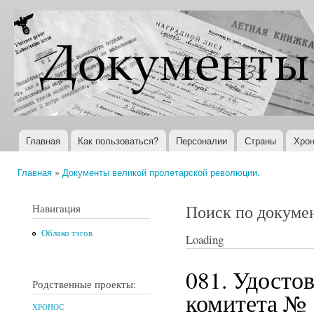
Пер
ос
Документы
Всемирная
со
XX века
история в
Интернете
Главная
Как пользоваться?
Персоналии
Страны
Хрон
Главное меню
Главная
»
Документы великой пролетарской революции.
Вы здесь
Поиск по докуме
Навигация
Облако тэгов
Loading
081. Удосто
Родственные проекты:
комитета № 1
ХРОНОС