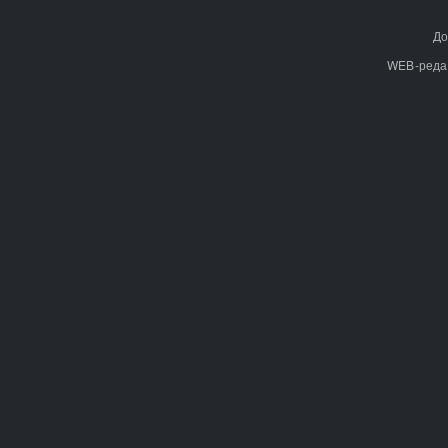
До
WEB-реда