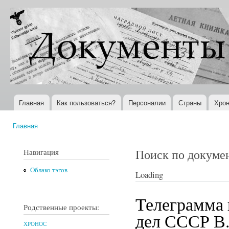
Пер
ос
Документы
Всемирная
со
XX века
история в
Интернете
Главная
Как пользоваться?
Персоналии
Страны
Хрон
Главное меню
Главная
Вы здесь
Поиск по докуме
Навигация
Облако тэгов
Loading
Телеграмма 
Родственные проекты:
дел СССР В.
ХРОНОС