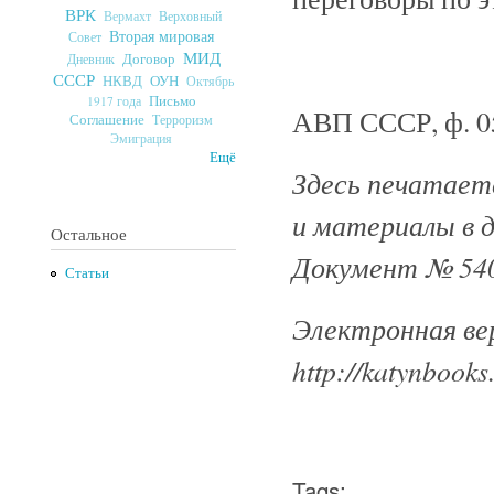
ВРК
Верховный
Вермахт
Вторая мировая
Совет
МИД
Договор
Дневник
СССР
ОУН
НКВД
Октябрь
Письмо
1917 года
АВП СССР, ф. 059,
Соглашение
Терроризм
Эмиграция
Ещё
Здесь печатаетс
и материалы в 
Остальное
Документ № 540
Статьи
Электронная ве
http://katynbooks
Tags: