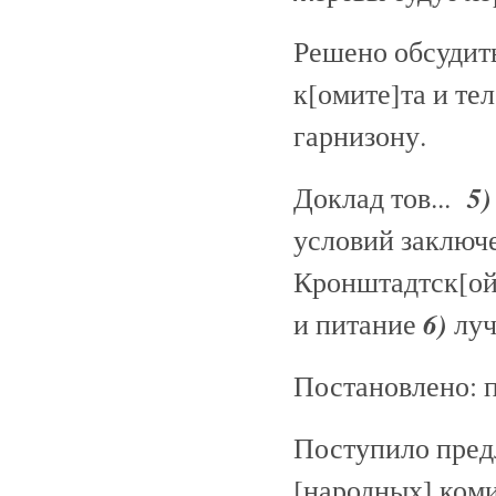
Решено обсудит
к[омите]та и т
гарнизону.
5)
Доклад тов...
условий заключе
Кронштадтск[ой]
6)
и питание
луч
Постановлено: п
Поступило пред
[народных] коми