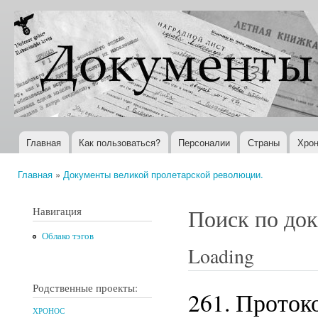
Пер
ос
Документы
Всемирная
со
XX века
история в
Интернете
Главная
Как пользоваться?
Персоналии
Страны
Хрон
Главное меню
Главная
»
Документы великой пролетарской революции.
Вы здесь
Навигация
Поиск по до
Облако тэгов
Loading
Родственные проекты:
261. Проток
ХРОНОС