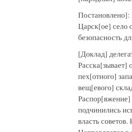
Постановлено]: 
Царск[ое] село 
безопасность д
[Доклад] делегат
Расска[зывает] 
пех[отного] запа
вещ[евого] скла
Распор[яжение] 
подчинились исп
власть советов.