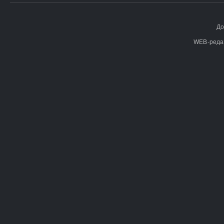
До
WEB-реда