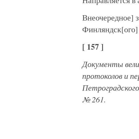
Направляется в 
Внеочередное] з
Финляндск[ого] 
[ 157 ]
Документы велик
протоколов и п
Петроградского 
№ 261.