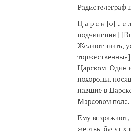
Радиотелеграф п
Ц а р с к [о] с е
подчинении] [В
Желают знать, у
торжественные]
Царском. Один и
похороны, носящ
павшие в Царск
Марсовом поле.
Ему возражают, 
жертвы будут хо