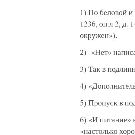
1) По беловой и
1236, оп.л 2, д. 
окружен»).
2) «Нет» написа
3) Так в подлин
4) «Дополнитель
5) Пропуск в по
6) «И питание» 
«настолько хорош