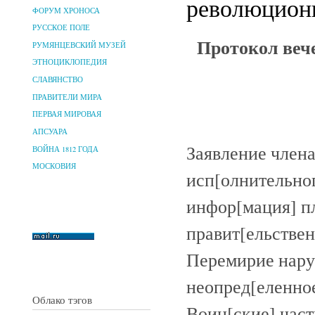
революционн
ФОРУМ ХРОНОСА
РУССКОЕ ПОЛЕ
Протокол веч
РУМЯНЦЕВСКИЙ МУЗЕЙ
ЭТНОЦИКЛОПЕДИЯ
СЛАВЯНСТВО
ПРАВИТЕЛИ МИРА
ПЕРВАЯ МИРОВАЯ
АПСУАРА
Заявление члена
ВОЙНА 1812 ГОДА
МОСКОВИЯ
исп[олнительног
инфор[мация] пл
правит[ельствен
Перемирие нару
неопред[еленное
Облако тэгов
Воин[ские] част