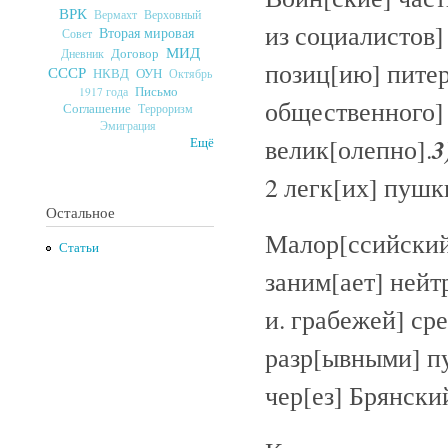
ВРК
Верховный
Вермахт
из социалистов]
Вторая мировая
Совет
МИД
Договор
Дневник
позиц[ию] питер
СССР
ОУН
НКВД
Октябрь
Письмо
1917 года
общественного] 
Соглашение
Терроризм
Эмиграция
3
велик[олепно].
Ещё
2 легк[их] пушк
Остальное
Малор[ссийский
Статьи
заним[ает] нейт
и. грабежей] ср
разр[ывными] пу
чер[ез] Брянский