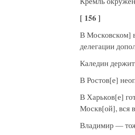
Кремль окружен.
[ 156 ]
В Московском] 
делегации допо
Каледин держит
В Ростов[е] нео
В Харьков[е] го
Москв[ой], вся в
Владимир — тож