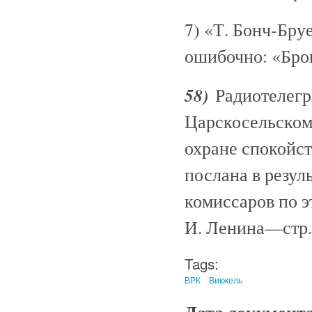
7) «Т. Бонч-Бру
ошибочно: «Бро
58)
Радиотелегр
Царскосельскому
охране спокойст
послана в резул
комиссаров по э
И. Ленина—стр.
Tags:
ВРК
Викжель