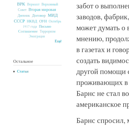
забот о выполне
ВРК
Верховный
Вермахт
Вторая мировая
Совет
заводов, фабрик,
МИД
Договор
Дневник
СССР
ОУН
НКВД
Октябрь
может думать о 
Письмо
1917 года
Соглашение
Терроризм
мнению, продолж
Эмиграция
Ещё
в газетах и гов
создать видимос
Остальное
другой помощи с
Статьи
проживающих в 
Барнс не стал во
американское п
Барнс спросил, 