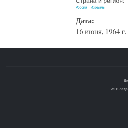
Страна и регион:
Россия
Израиль
Дата:
16 июня, 1964 г.
До
WEB-реда