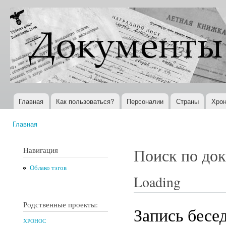
Пер
ос
Документы
Всемирная
со
XX века
история в
Интернете
Главная
Как пользоваться?
Персоналии
Страны
Хрон
Главное меню
Главная
Вы здесь
Навигация
Поиск по до
Облако тэгов
Loading
Родственные проекты:
Запись бесе
ХРОНОС