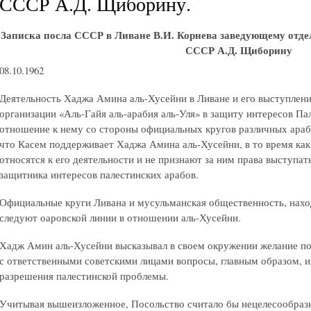
СССР А.Д. Щиборину.
Записка посла СССР в Ливане В.И. Корнева заведующему отд
СССР А.Д. Щиборину
08.10.1962
Деятельность Хаджа Амина аль-Хусейни в Ливане и его выступлени
организации «Аль-Гайя аль-арабия аль-Уля» в защиту интересов П
отношение к нему со стороны официальных кругов различных арабс
что Касем поддерживает Хаджа Амина аль-Хусейни, в то время ка
относятся к его деятельности и не признают за ним права выступат
защитника интересов палестинских арабов.
Официальные круги Ливана и мусульманская общественность, нахо
следуют оаровской линии в отношении аль-Хусейни.
Хадж Амин аль-Хусейни высказывал в своем окружении желание по
с ответственными советскими лицами вопросы, главным образом,
разрешения палестинской проблемы.
Учитывая вышеизложенное, Посольство считало бы нецелесообраз