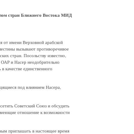
елом стран Ближнего Востока МИД
я от имени Верховной арабской
алестины вызывают противоречивое
ких стран. Посольству известно,
к ОАР и Насер неодобрительно
ь в качестве единственного
дящиеся под влиянием Насера,
сетить Советский Союз и обсудить
 имеющие отношение к возможности
ным приглашать в настоящее время