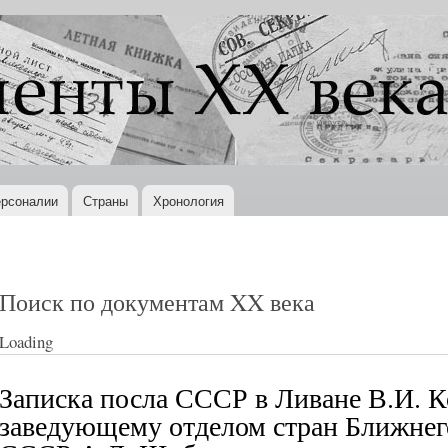
Перейти к
основному
содержанию
рсоналии
Страны
Хронология
Поиск по документам XX века
Loading
Записка посла СССР в Ливане В.И. К
заведующему отделом стран Ближне