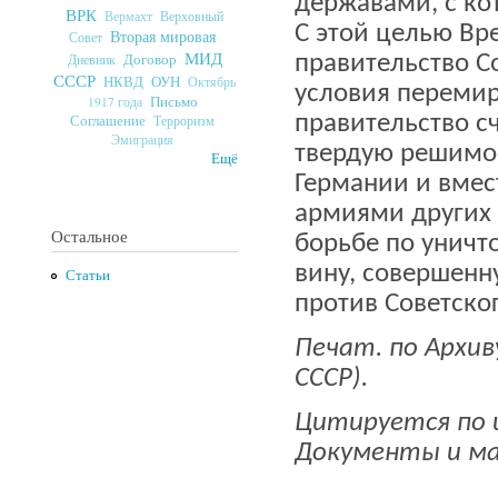
державами, с ко
ВРК
Верховный
Вермахт
С этой целью Вр
Вторая мировая
Совет
МИД
Договор
правительство С
Дневник
СССР
ОУН
НКВД
Октябрь
условия перемир
Письмо
1917 года
правительство с
Соглашение
Терроризм
Эмиграция
твердую решимос
Ещё
Германии и вмес
армиями других 
Остальное
борьбе по уничт
вину, совершен
Статьи
против Советско
Печат. по Архив
СССР).
Цитируется по и
Документы и мат