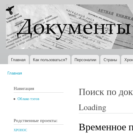
Пер
ос
Документы
Всемирная
со
XX века
история в
Интернете
Главная
Как пользоваться?
Персоналии
Страны
Хрон
Главное меню
Главная
Вы здесь
Навигация
Поиск по до
Облако тэгов
Loading
Родственные проекты:
Временное п
ХРОНОС