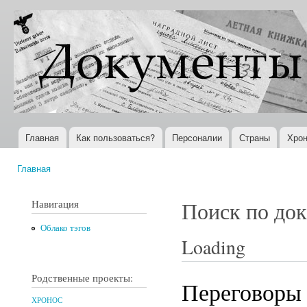
Пер
ос
Документы
Всемирная
со
XX века
история в
Интернете
Главная
Как пользоваться?
Персоналии
Страны
Хрон
Главное меню
Главная
Вы здесь
Навигация
Поиск по до
Облако тэгов
Loading
Родственные проекты:
Переговоры 
ХРОНОС