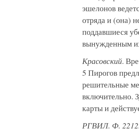
эшелонов ведет
отряда и (она) н
поддавшиеся уб
вынужденным их
Красовский
. Вр
5 Пирогов предл
решительные ме
включительно. 
карты и действу
РГВИЛ. Ф. 2212. 