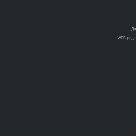
До
WEB-реда