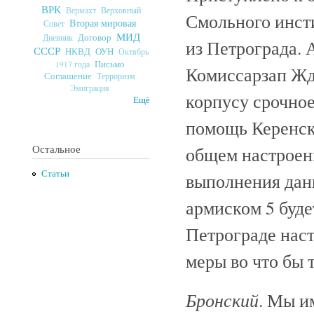
ВРК
Верховный
Вермахт
Смольного инсти
Вторая мировая
Совет
МИД
Договор
Дневник
из Петрограда. 
СССР
ОУН
НКВД
Октябрь
Письмо
1917 года
Комиссарзап Жда
Соглашение
Терроризм
Эмиграция
корпусу срочно
Ещё
помощь Керенско
Остальное
общем настроени
Статьи
выполнения данн
армиском 5 буде
Петрограде наст
меры во что бы т
Бронский
. Мы и