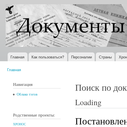
Пер
ос
Документы
Всемирная
со
XX века
история в
Интернете
Главная
Как пользоваться?
Персоналии
Страны
Хрон
Главное меню
Главная
Вы здесь
Навигация
Поиск по до
Облако тэгов
Loading
Родственные проекты:
Постановле
ХРОНОС