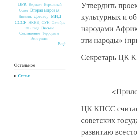
Утвердить прое
ВРК
Верховный
Вермахт
Вторая мировая
Совет
культурных и о
МИД
Договор
Дневник
СССР
ОУН
НКВД
Октябрь
народами Африк
Письмо
1917 года
Соглашение
Терроризм
эти народы» (пр
Эмиграция
Ещё
Секретарь ЦК 
Остальное
Статьи
<Прило
ЦК КПСС считае
советских госу
развитию всест