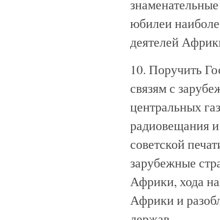
знаменательные 
юбилеи наиболе
деятелей Африк
10. Поручить Г
связям с заруб
центральных газ
радиовещания и
советской печат
зарубежные стр
Африки, хода н
Африки и разоб
держав.