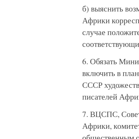
б) выяснить воз
Африки корреспо
случае положите
соответствующи
6. Обязать Мин
включить в план
СССР художеств
писателей Афр
7. ВЦСПС, Сове
Африки, комите
общественным о