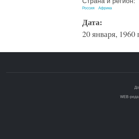
Страна и регион:
Россия
Африка
Дата:
20 января, 1960 
До
WEB-реда