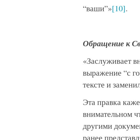
“ваши”»
[10]
.
Обращение к С
«Заслуживает вн
выражение “с г
тексте и замени
Эта правка каже
внимательном чт
другими докуме
ранее представл