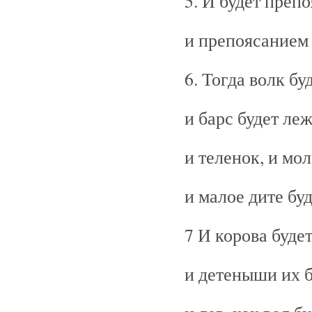
5. И будет преп
и препоясанием 
6. Тогда волк бу
и барс будет леж
и теленок, и мол
и малое дите буд
7 И корова буде
и детеныши их б