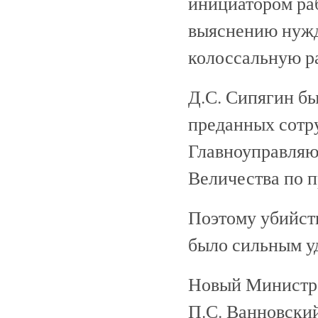
инициатором ра
выяснению нужд
колоссальную р
Д.С. Сипягин б
преданных сотру
Главноуправляю
Величества по 
Поэтому убийств
было сильным у
Новый Министр 
П.С. Ванновски