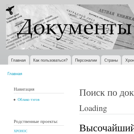
Пер
ос
Документы
Всемирная
со
XX века
история в
Интернете
Главная
Как пользоваться?
Персоналии
Страны
Хрон
Главное меню
Главная
Вы здесь
Навигация
Поиск по до
Облако тэгов
Loading
Родственные проекты:
Высочайший 
ХРОНОС