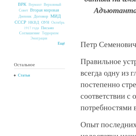
ВРК
Верховный
Вермахт
Адъютанта,
Вторая мировая
Совет
МИД
Договор
Дневник
СССР
ОУН
НКВД
Октябрь
Письмо
1917 года
Соглашение
Терроризм
Эмиграция
Петр Семенович
Ещё
Правильное устр
Остальное
всегда одну из г
Статьи
постепенно стр
соответствии с
потребностями 
Опыт последних 
недостатки наше