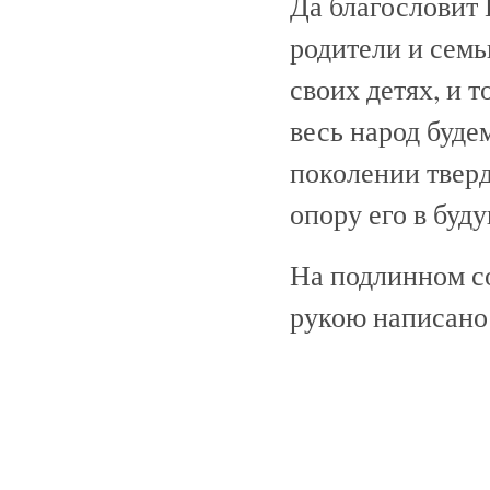
Да благословит 
родители и сем
своих детях, и т
весь народ буде
поколении твер
опору его в буд
На подлинном с
рукою написано