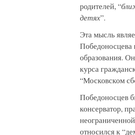
бли
родителей, “
детях
”.
Эта мысль являе
Победоносцева 
образования. Он
курса гражданск
“Московском сбо
Победоносцев б
консерватор, п
неограниченной
относился к “д