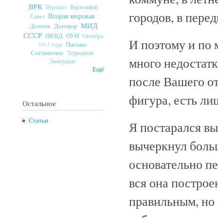
ВРК
Верховный
Вермахт
городов, в пер
Вторая мировая
Совет
МИД
Договор
Дневник
СССР
ОУН
НКВД
Октябрь
И поэтому и по 
Письмо
1917 года
Соглашение
Терроризм
много недостатк
Эмиграция
Ещё
после Вашего от
фигура, есть ли
Остальное
Статьи
Я постарался выч
вычеркнул больш
основательно пе
вся она построе
правильным, но 