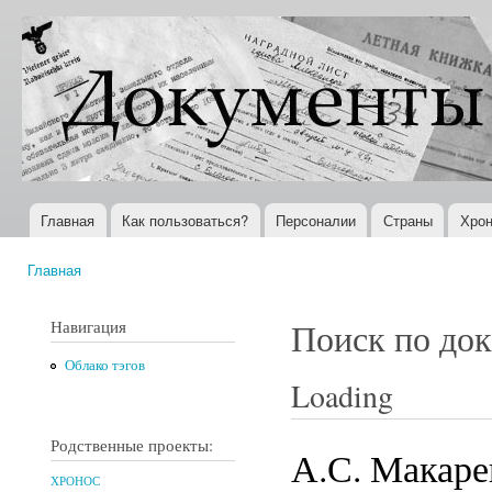
Пер
ос
Документы
Всемирная
со
XX века
история в
Интернете
Главная
Как пользоваться?
Персоналии
Страны
Хрон
Главное меню
Главная
Вы здесь
Навигация
Поиск по до
Облако тэгов
Loading
Родственные проекты:
А.С. Макаре
ХРОНОС