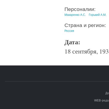
Персоналии:
Макаренко А.С.
Горький А.М.
Страна и регион:
Россия
Дата:
18 сентября, 193
До
WEB-реда