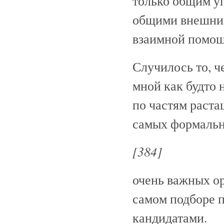
только общим у
общими внешним
взаимной помощ
Случилось то, ч
мной как будто 
по частям раста
самых формальн
[384]
очень важных ор
самом подборе 
кандидатами.