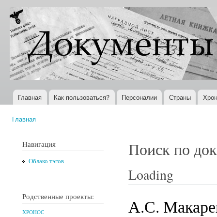
Пер
ос
Документы
Всемирная
со
XX века
история в
Интернете
Главная
Как пользоваться?
Персоналии
Страны
Хрон
Главное меню
Главная
Вы здесь
Навигация
Поиск по до
Облако тэгов
Loading
Родственные проекты:
А.С. Макаре
ХРОНОС