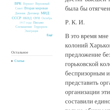
ВРК
Верховный
Вермахт
была бы отягчен
Вторая мировая
Совет
МИД
Договор
Дневник
СССР
ОУН
НКВД
Октябрь
Р. К. И.
Письмо
1917 года
Соглашение
Терроризм
Эмиграция
В это время мне
Ещё
колоний Харьков
Остальное
предложение без
Статьи
горьковской кол
беспризорным и
представить ор
организации эти
составили едино