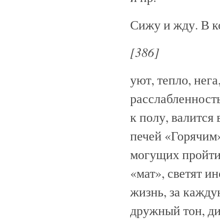
Сижу и жду. В к
[386]
уют, тепло, нег
расслабленность
к полу, валится 
печей «Горячим»
могущих пройти 
«мат», светят и
жизнь, за кажду
дружный тон, ди