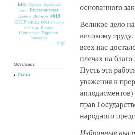
ВРК
основанного зак
Верховный
Вермахт
Вторая мировая
Совет
МИД
Договор
Дневник
Великое дело на
СССР
ОУН
НКВД
Октябрь
Письмо
1917 года
великому труду.
Соглашение
Терроризм
Эмиграция
Ещё
всех нас достало
плечах на благо
Остальное
Пусть эта работ
Статьи
уважения к пре
аплодисментов)
прав Государст
народного предс
Избранные выст