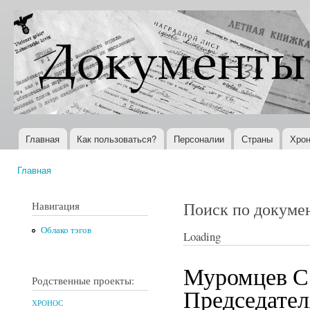
Пер
ос
Документы
Всемирная
со
XX века
история в
Интернете
Главная
Как пользоваться?
Персоналии
Страны
Хрон
Главное меню
Главная
Вы здесь
Поиск по докуме
Навигация
Облако тэгов
Loading
Муромцев С.
Родственные проекты:
Председател
ХРОНОС