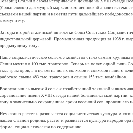
Товарищ Сталин в своем историческом докладе на XVIII съезде В
(большевиков) дал мудрый марксистско-ленинский анализ истекшег
съездами нашей партии и наметил пути дальнейшего победоносног
коммунизму.
За годы второй сталинской пятилетки Союз Советских Социалистич
индустриальной державой. Промышленная продукция за 1938 г. выр
предыдущему году.
Наше социалистическое сельское хозяйство стало самым крупным в
Ленин мечтал о 100 тыс. тракторов. Теперь на полях одной лишь С
тыс. тракторов, а в целом на полях колхозов и совхозов нашего вели
работало свыше 483 тыс. тракторов и свыше 153 тыс. комбайнов.
Вооружившись высокой сельскохозяйственной техникой и включивш
соревнование имени XVIII съезда нашей большевистской партии, к
году в значительно сокращенные сроки весенний сев, провели его 
Неуклонно растет и развивается социалистическая культура много
нашей славной родины, растет и развивается культура народов бр
форме, социалистическая по содержанию.