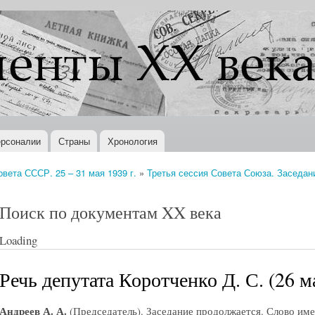
Перейти к
основному
содержанию
рсоналии
Страны
Хронология
вета СССР. 25 – 31 мая 1939 г.
»
Третья сессия Совета Союза. Заседание
Поиск по документам XX века
Loading
Речь депутата Коротченко Д. С. (26 ма
Андреев А. А.
(Председатель). Заседание продолжается. Слово име