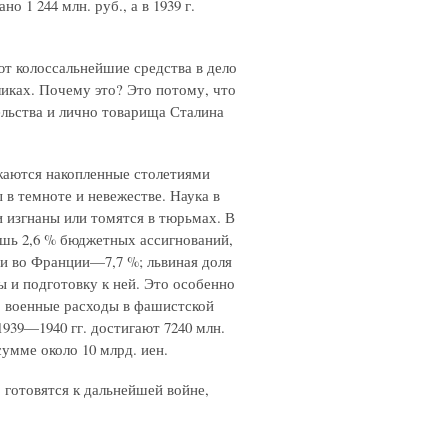
 1 244 млн. руб., а в 1939 г.
ют колоссальнейшие средства в дело
иках. Почему это? Это потому, что
ельства и лично товарища Сталина
жаются накопленные столетиями
в темноте и невежестве. Наука в
и изгнаны или томятся в тюрьмах. В
ишь 2,6 % бюджетных ассигнований,
и во Франции—7,7 %; львиная доля
 и подготовку к ней. Это особенно
, военные расходы в фашистской
1939—1940 гг. достигают 7240 млн.
умме около 10 млрд. иен.
готовятся к дальнейшей войне,