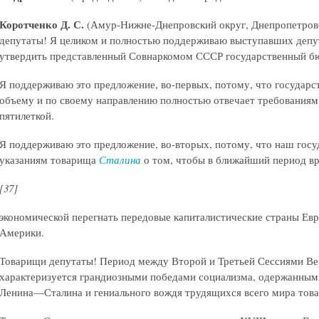
Коротченко Д. С.
(Амур-Нижне-Днепровский округ, Днепропетров
депутаты! Я целиком и полностью поддерживаю выступавших депут
утвердить представленный Совнаркомом СССР государственный бюд
Я поддерживаю это предложение, во-первых, потому, что государ
объему и по своему направлению полностью отвечает требованиям
пятилеткой.
Я поддерживаю это предложение, во-вторых, потому, что наш гос
указаниям товарища
Сталина
о том, чтобы в ближайший период вр
[37]
экономической перегнать передовые капиталистические страны Е
Америки.
Товарищи депутаты! Период между Второй и Третьей Сессиями В
характеризуется грандиозными победами социализма, одержанным
Ленина—Сталина и гениального вождя трудящихся всего мира тов