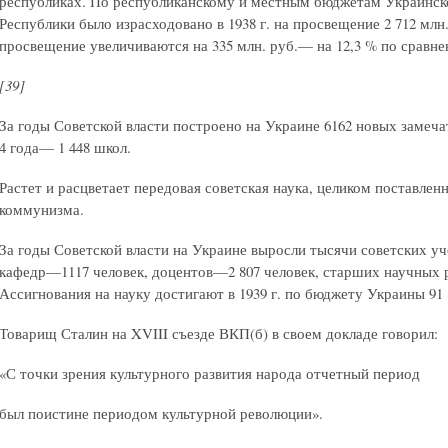
республиках. По республиканскому и местным бюджетам Украинск
Республики было израсходовано в 1938 г. на просвещение 2 712 млн. 
просвещение увеличиваются на 335 млн. руб.— на 12,3 % по сравнен
[39]
За годы Советской власти построено на Украине 6162 новых замеча
4 года— 1 448 школ.
Растет и расцветает передовая советская наука, целиком поставлен
коммунизма.
За годы Советской власти на Украине выросли тысячи советских у
кафедр—1117 человек, доцентов—2 807 человек, старших научных 
Ассигнования на науку достигают в 1939 г. по бюджету Украины 91 
Товарищ Сталин на XVIII съезде ВКП(б) в своем докладе говорил:
«С точки зрения культурного развития народа отчетный период
был поистине периодом культурной революции».