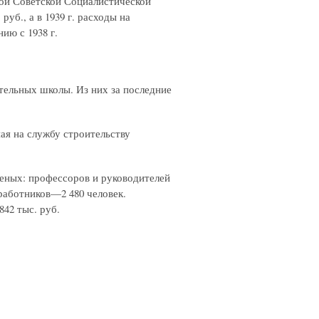
ой Советской Социалистической
руб., а в 1939 г. расходы на
ию с 1938 г.
тельных школы. Из них за последние
ная на службу строительству
ченых: профессоров и руководителей
работников—2 480 человек.
842 тыс. руб.