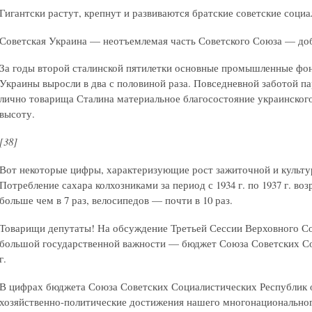
Гигантски растут, крепнут и развиваются братские советские соци
Советская Украина — неотъемлемая часть Советского Союза — до
За годы второй сталинской пятилетки основные промышленные ф
Украины выросли в два с половиной раза. Повседневной заботой па
лично товарища Сталина материальное благосостояние украинског
высоту.
[38]
Вот некоторые цифры, характеризующие рост зажиточной и культу
Потребление сахара колхозниками за период с 1934 г. по 1937 г. во
больше чем в 7 раз, велосипедов — почти в 10 раз.
Товарищи депутаты! На обсуждение Третьей Сессии Верховного С
большой государственной важности — бюджет Союза Советских Со
г.
В цифрах бюджета Союза Советских Социалистических Республик
хозяйственно-политические достижения нашего многонациональног