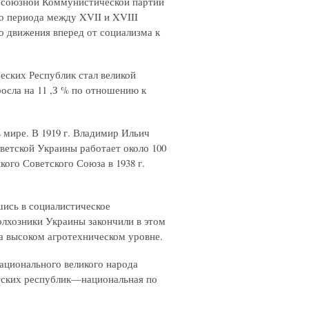
сесоюзной Коммунистической партии
о периода между XVII и XVIII
о движения вперед от социализма к
еских Республик стал великой
осла на 11 ,З % по отношению к
 мире. В 1919 г. Владимир Ильич
оветской Украины работает около 100
кого Советского Союза в 1938 г.
ись в социалистическое
олхозники Украины закончили в этом
на высоком агротехническом уровне.
национального великого народа
атских республик—национальная по