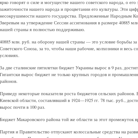
ярко говорят о силе и могуществе нашего советского народа, о его
зажиточности нашего народа и процветании его культуры. Эти цифр
несокрушимости нашего государства. Предложенные Народным К
Зверевым на утверждение Сессии ассигнования в размере 40885 млн
нашей страны я полностью поддерживаю.
40885 млн. руб. на оборону нашей страны — это условие борьбы з
Советского Союза, за то, чтобы наши рабочие, колхозники и весь 
условиях.
За две сталинские пятилетки бюджет Украины вырос в 9 раз, достигну
Гигантски вырос бюджет не только крупных городов и промышленны
районов.
Приведу некоторые показатели роста бюджетов сельских районов. 
Киевской области, составлявший в 1924—1925 гг. 78 тыс. руб., достиг в
вырос почти в 100 раз.
Бюджет Макаровского района той же области за этот промежуток вр
Партия и Правительство отпускают колоссальные средства на разв