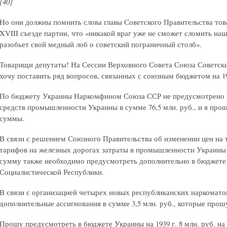
[40]
Но они должны помнить слова главы Советского Правительства то
XVIII съезде партии, что «никакой враг уже не сможет сломить на
разобьет свой медный лоб о советский пограничный столб».
Товарищи депутаты! На Сессии Верховного Совета Союза Советск
хочу поставить ряд вопросов, связанных с союзным бюджетом на 19
По бюджету Украины Наркомфином Союза ССР не предусмотрено
средств промышленности Украины в сумме 76,5 млн. руб., и я про
суммы.
В связи с решением Союзного Правительства об изменении цен на 
тарифов на железных дорогах затраты в промышленности Украины у
сумму также необходимо предусмотреть дополнительно в бюджете
Социалистической Республики.
В связи с организацией четырех новых республиканских наркомат
дополнительные ассигнования в сумме 3,5 млн. руб., которые прош
Прошу предусмотреть в бюджете Украины на 1939 г. 8 млн. руб. на