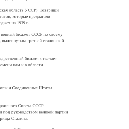
ская область УССР). Товарищи
атов, которые предлагали
жет на 1939 г.
ственный бюджет СССР по своему
, выдвинутым третьей сталинской
ударственный бюджет отвечает
емени нам и в области
вропы и Соединенные Штаты
ерховного Совета СССР
и под руководством великой партии
арища Сталина.