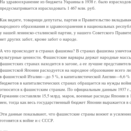
На здравоохранение из бюджета Украины в 1938 г. было израсходовано
предусматривается израсходовать 1 467 млн. руб.
Как видите, товарищи депутаты, партия и Правительство вкладыва
народного образования и здравоохранения в национальных республ
у нашей ленинско-сталинской партии, у нашего Советского Правит
нет других забот, кроме забот о народе.
А что происходит в странах фашизма? В странах фашизма уничто
культурные ценности. Фашистские варвары держат народные массы 
фашистских странах находится в загоне, а ее лучшие представител
фашистской Японии расходуется на народное образование всего л
в фашистской Италии—до 5 %, в капиталистической Англии—6,6 % 
бюджетов в капиталистических странах обращается на нужды войны
относится к фашистским странам. По официальным данным 1937 г.
Германии составляли 15,5 млрд. марок, военные расходы Японии в 
иен, тогда как весь государственный бюджет Японии выражается в с
Эти данные показывают, что фашистские страны воюют и усиленно 
готовятся к войне и с СССР.