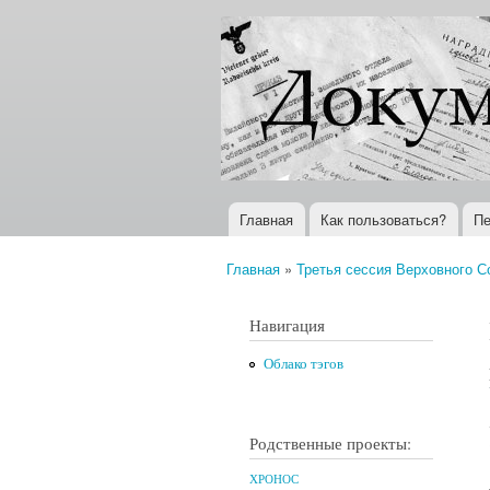
Документы
Всемирная
XX века
история в
Интернете
Главная
Как пользоваться?
Пе
Главное меню
Главная
»
Третья сессия Верховного Со
Вы здесь
Навигация
Облако тэгов
Родственные проекты:
ХРОНОС