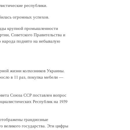
алистические республики.
билась огромных успехов.
онды крупной промышленности
ртии, Советского Правительства и
о народа поднято на небывалую
рной жизни колхозников Украины.
зросло в 11 раз, покупка мебели —
овета Союза ССР поставлен вопрос
циалистических Республик на 1939
 отображены грандиозные
о великого государства. Эти цифры