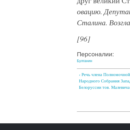
друг великий Ст
овацию. Депут
Сталина. Возгла
[96]
Персоналии:
Булганин
‹ Речь члена Полномочно
Народного Собрания Запа
Белоруссии тов. Малевича