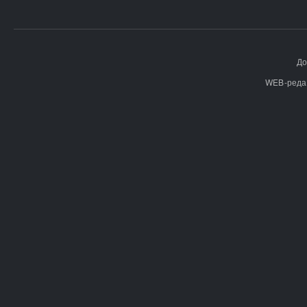
До
WEB-реда