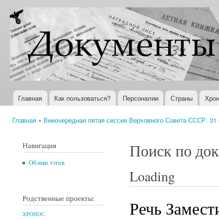
Пер
ос
Документы
Всемирная
со
XX века
история в
Интернете
Главная
Как пользоваться?
Персоналии
Страны
Хрон
Главное меню
Главная
»
Внеочередная пятая сессия Верховного Совета СССР. 31 о
Вы здесь
Навигация
Поиск по до
Облако тэгов
Loading
Родственные проекты:
Речь Замест
ХРОНОС