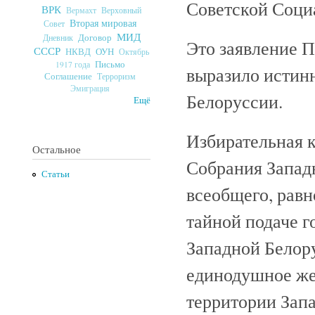
Советской Соци
ВРК
Верховный
Вермахт
Вторая мировая
Совет
МИД
Договор
Дневник
Это заявление 
СССР
ОУН
НКВД
Октябрь
Письмо
1917 года
выразило истин
Соглашение
Терроризм
Эмиграция
Белоруссии.
Ещё
Избирательная 
Остальное
Собрания Запад
Статьи
всеобщего, равн
тайной подаче го
Западной Белор
единодушное же
территории Зап