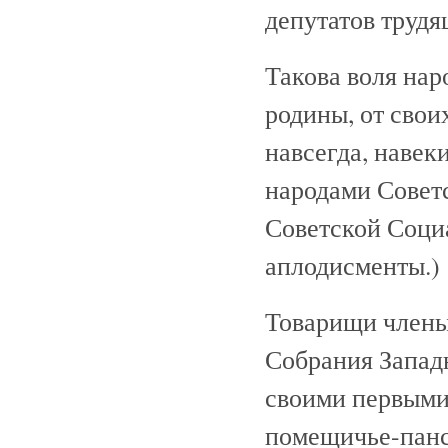
депутатов трудя
Такова воля нар
родины, от свои
навсегда, навек
народами Советс
Советской Соци
аплодисменты.)
Товарищи член
Собрания Запад
своими первыми
помещичье-панс