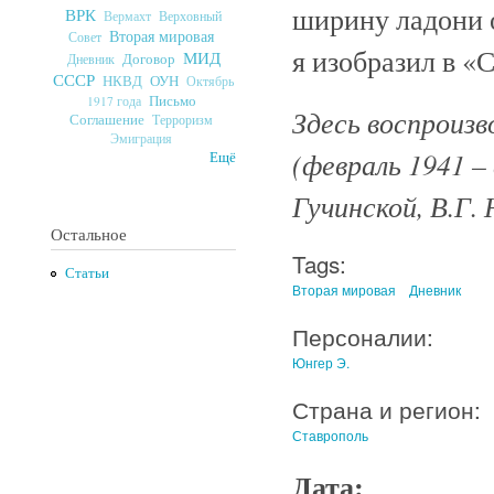
ширину ладони о
ВРК
Верховный
Вермахт
Вторая мировая
Совет
я изобразил в «
МИД
Договор
Дневник
СССР
ОУН
НКВД
Октябрь
Письмо
1917 года
Здесь воспроизв
Соглашение
Терроризм
Эмиграция
(февраль 1941 –
Ещё
Гучинской, В.Г. 
Остальное
Tags:
Статьи
Вторая мировая
Дневник
Персоналии:
Юнгер Э.
Страна и регион:
Ставрополь
Дата: