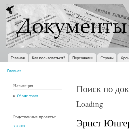
Пер
ос
Документы
Всемирная
со
XX века
история в
Интернете
Главная
Как пользоваться?
Персоналии
Страны
Хрон
Главное меню
Главная
Вы здесь
Навигация
Поиск по до
Облако тэгов
Loading
Родственные проекты:
Эрнст Юнгер
ХРОНОС