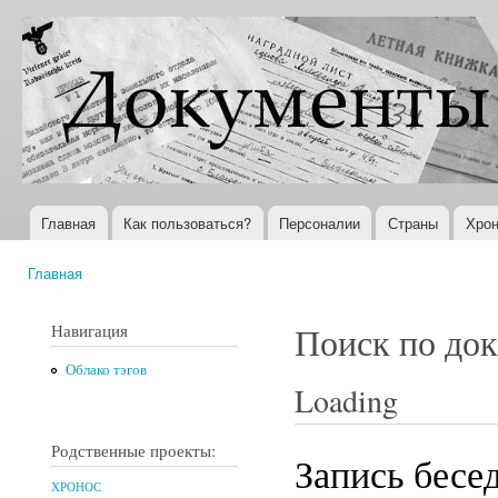
Пер
ос
Документы
Всемирная
со
XX века
история в
Интернете
Главная
Как пользоваться?
Персоналии
Страны
Хрон
Главное меню
Главная
Вы здесь
Навигация
Поиск по до
Облако тэгов
Loading
Родственные проекты:
Запись бесе
ХРОНОС