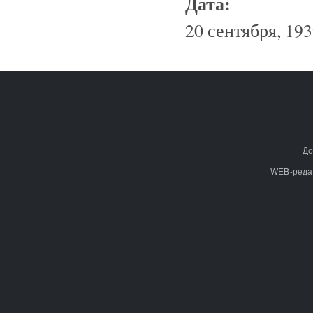
Дата:
20 сентября, 193
До
WEB-реда