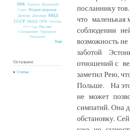
ВРК
Верховный
Вермахт
посланнику тов
Вторая мировая
Совет
МИД
Договор
Дневник
что маленькая 
СССР
ОУН
НКВД
Октябрь
Письмо
1917 года
соблюдении не
Соглашение
Терроризм
Эмиграция
возможность н
Ещё
заботой Эстон
отношений с ве
Остальное
заметил Рею, чт
Статьи
Польше. На это
не может позв
симпатий. Она 
обстановку. Се
уже не сущест