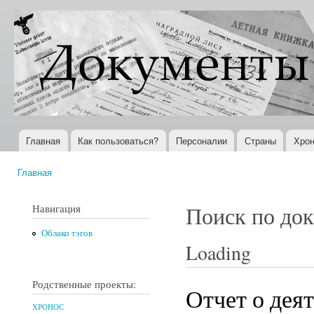
Пер
ос
Документы
Всемирная
со
XX века
история в
Интернете
Главная
Как пользоваться?
Персоналии
Страны
Хрон
Главное меню
Главная
Вы здесь
Навигация
Поиск по до
Облако тэгов
Loading
Родственные проекты:
Отчет о дея
ХРОНОС