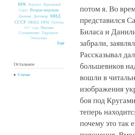
ВРК
Верховный
Вермахт
потом я. Во вре
Вторая мировая
Совет
МИД
Договор
Дневник
представился Са
СССР
ОУН
НКВД
Октябрь
Письмо
1917 года
Биласа и Данил
Соглашение
Терроризм
Эмиграция
забрали, заявлял
Ещё
Рассказывал дал
большевиков на
Остальное
вошли в читальн
Статьи
изображения ук
боя под Кругам
теперь находитс
почему это так 
пояснения. Вмес