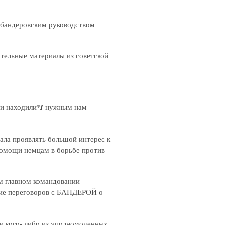
и бандеровским руководством
ательные материалы из советской
ми находили*
I
нужным нам
ала проявлять большой интерес к
 помощи немцам в борьбе против
м главном командовании
ие переговоров с БАНДЕРОЙ о
 кого- либо из уполномоченных