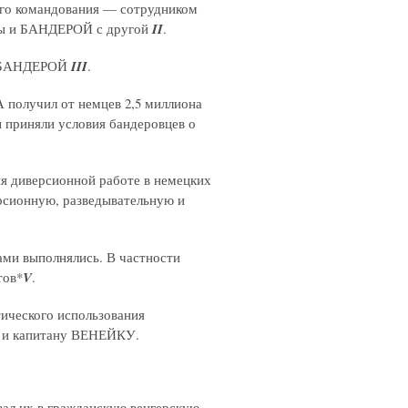
го командования — сотрудником
ны и БАНДЕРОЙ с другой
II
.
 и БАНДЕРОЙ
III
.
 получил от немцев 2,5 миллиона
ы приняли условия бандеровцев о
ия диверсионной работе в немецких
ерсионную, разведывательную и
ами выполнялись. В частности
тов*
V
.
тического использования
У и капитану ВЕНЕЙКУ.
ал их в гражданскую венгерскую