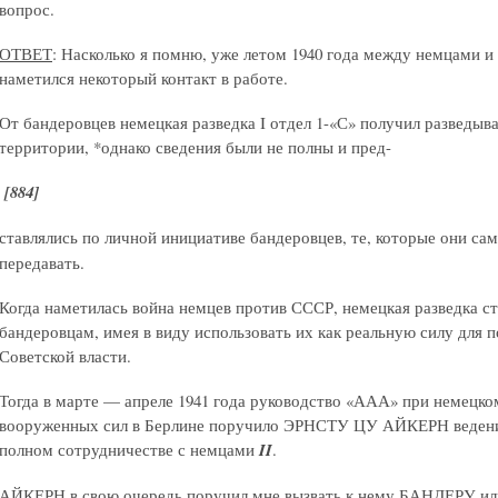
вопрос.
ОТВЕТ
: Насколько я помню, уже летом 1940 года между немцами 
наметился некоторый контакт в работе.
От бандеровцев немецкая разведка I отдел 1-«С» получил разведыв
территории, *однако сведения были не полны и пред-
[884]
ставлялись по личной инициативе бандеровцев, те, которые они са
передавать.
Когда наметилась война немцев против СССР, немецкая разведка ст
бандеровцам, имея в виду использовать их как реальную силу для
Советской власти.
Тогда в марте — апреле 1941 года руководство «ААА» при немецко
вооруженных сил в Берлине поручило ЭРНСТУ ЦУ АЙКЕРН веден
полном сотрудничестве с немцами
II
.
АЙКЕРН в свою очередь поручил мне вызвать к нему БАНДЕРУ или