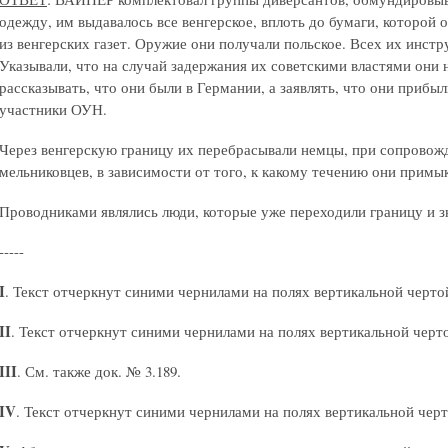
одежду, им выдавалось все венгерское, вплоть до бумаги, которой 
из венгерских газет. Оружие они получали польское. Всех их инстр
Указывали, что на случай задержания их советскими властями они 
рассказывать, что они были в Германии, а заявлять, что они прибы
участники ОУН.
Через венгерскую границу их перебрасывали немцы, при сопровож
мельниковцев, в зависимости от того, к какому течению они примы
Проводниками являлись люди, которые уже переходили границу и з
-----
I
. Текст отчеркнут синими чернилами на полях вертикальной чертой
II
. Текст отчеркнут синими чернилами на полях вертикальной черто
III
. См. также док. № 3.189.
I
V
. Текст отчеркнут синими чернилами на полях вертикальной черт