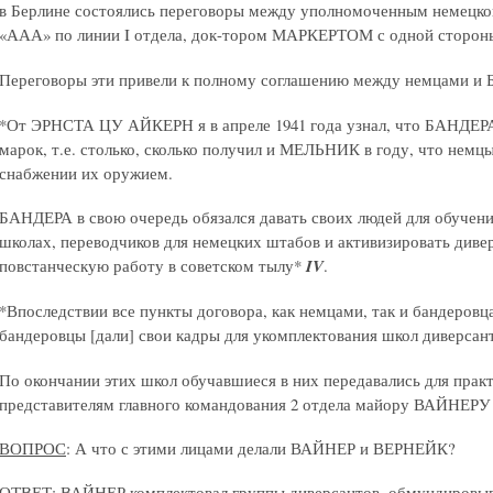
в Берлине состоялись переговоры между уполномоченным немецко
«ААА» по линии I отдела, док-тором МАРКЕРТОМ с одной сторо
Переговоры эти привели к полному соглашению между немцами
*От ЭРНСТА ЦУ АЙКЕРН я в апреле 1941 года узнал, что БАНДЕРА
марок, т.е. столько, сколько получил и МЕЛЬНИК в году, что немц
снабжении их оружием.
БАНДЕРА в свою очередь обязался давать своих людей для обучен
школах, переводчиков для немецких штабов и активизировать див
повстанческую работу в советском тылу*
IV
.
*Впоследствии все пункты договора, как немцами, так и бандеровц
бандеровцы [дали] свои кадры для укомплектования школ диверсан
По окончании этих школ обучавшиеся в них передавались для прак
представителям главного командования 2 отдела майору ВАЙНЕР
ВОПРОС
: А что с этими лицами делали ВАЙНЕР и ВЕРНЕЙК?
ОТВЕТ
: ВАЙНЕР комплектовал группы диверсантов, обмундировыв