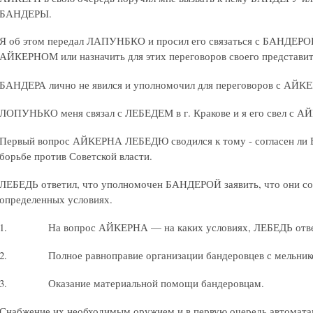
БАНДЕРЫ.
Я об этом передал ЛАПУНБКО и просил его связаться с БАНДЕРОЙ,
АЙКЕРНОМ или назначить для этих переговоров своего представи
БАНДЕРА лично не явился и уполномочил для переговоров с АЙК
ЛОПУНЬКО меня связал с ЛЕБЕДЕМ в г. Кракове и я его свел с 
Первый вопрос АЙКЕРНА ЛЕБЕДЮ сводился к тому - согласен ли 
борьбе против Советской власти.
ЛЕБЕДЬ ответил, что уполномочен БАНДЕРОЙ заявить, что они со
определенных условиях.
1. На вопрос АЙКЕРНА — на каких условиях, ЛЕБЕДЬ отве
2. Полное равноправие организации бандеровцев с мельник
3. Оказание материальной помощи бандеровцам.
Снабжение их необходимым оружием и в первую очередь автоматам