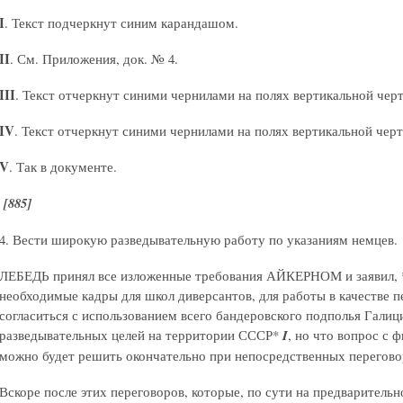
I
. Текст подчеркнут синим карандашом.
II
. См. Приложения, док. № 4.
III
. Текст отчеркнут синими чернилами на полях вертикальной черт
I
V
. Текст отчеркнут синими чернилами на полях вертикальной черт
V
. Так в документе.
[885]
4. Вести широкую разведывательную работу по указаниям немцев.
ЛЕБЕДЬ принял все изложенные требования АЙКЕРНОМ и заявил, 
необходимые кадры для школ диверсантов, для работы в качестве п
согласиться с использованием всего бандеровского подполья Гали
разведывательных целей на территории СССР*
I
, но что вопрос с
можно будет решить окончательно при непосредственных перего
Вскоре после этих переговоров, которые, по сути на предваритель