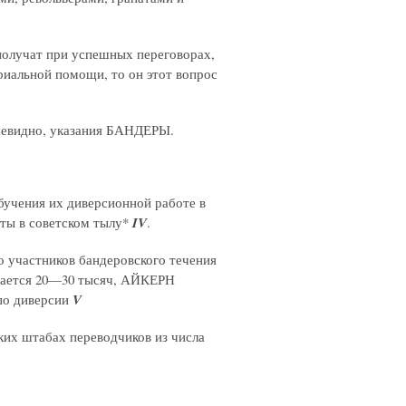
получат при успешных переговорах,
риальной помощи, то он этот вопрос
очевидно, указания БАНДЕРЫ.
чения их диверсионной работе в
ты в советском тылу*
IV
.
частников бандеровского течения
ывается 20—30 тысяч, АЙКЕРН
по диверсии
V
х штабах переводчиков из числа