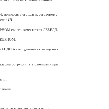
 пригласить его для переговоров с
теля*
III
.
ЕРНОМ своего заместителя ЛЕБЕДЯ.
АЙКЕРНОМ.
БАНДЕРА сотрудничать с немцами в
гласны сотрудничать с немцами при
тил.
овцами.
и, револьверами, гранатами и