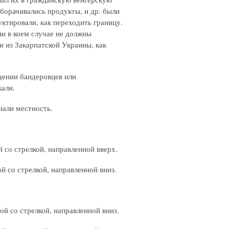
оборачивались продукты, и др. были
уктировали, как переходить границу.
ни в коем случае не должны
ли из Закарпатской Украины, как
дении бандеровцев или
кали.
нали местность.
 со стрелкой, направленной вверх.
й со стрелкой, направленной вниз.
ой со стрелкой, направленной вниз.