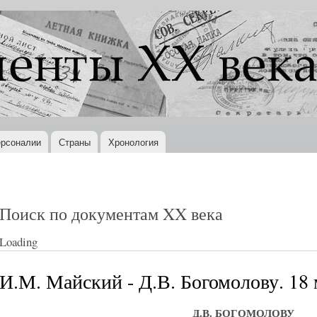
Перейти к
основному
содержанию
рсоналии
Страны
Хронология
Поиск по документам XX века
Loading
И.М. Майский - Д.В. Богомолову. 18 
Д.В. БОГОМОЛОВУ