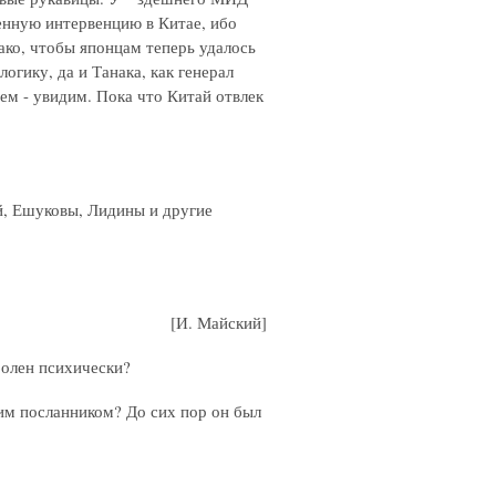
оенную интервенцию в Китае, ибо
ако, чтобы японцам теперь удалось
огику, да и Танака, как генерал
ем - увидим. Пока что Китай отвлек
ой, Ешуковы, Лидины и другие
[И. Майский]
болен психически?
ким посланником? До сих пор он был