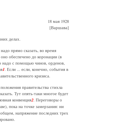
18 мая 1928
[Варшава]
них делах.
 надо прямо сказать, во время
 оно обеспечено до коронации (в
го надо с помощью чинов, орденов,
ия
1
. Если ... если, конечно, события в
авительственного кризиса.
 положения правительства стихла
казать. Тут опять-таки многое будет
ловная конвенция
2
. Переговоры о
ве), пока на точке замерзания: ни
В общем, напряжение последних трех
ировано.