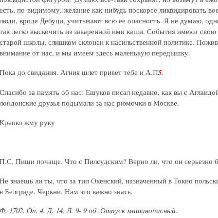
есть, по-видимому, желание как-нибудь поскорее ликвидировать в
люди, вроде Дебуци, учитывают всю ее опасность. Я не думаю, одн
так легко выскочить из заваренной ими каши. События имеют свою л
старой школы, слишком склонен к насильственной политике. Пожив
внимание от нас, и мы имеем здесь маленькую передышку.
Пока до свидания. Агния шлет привет тебе и А.П
5
.
Спасибо за память об нас: Ешуков писал недавно, как вы с Аглаид
лондонские друзья подымали за нас рюмочки в Москве.
Крепко жму руку
П.С. Пиши почаще. Что с Пилсудским? Верно ли, что он серьезно 
Не знаешь ли ты, что за тип Окенский, назначенный в Токио польс
в Белграде. Черкни. Нам это важно знать.
Ф. 1702. Оп. 4. Д. 14. Л. 9- 9 об. Отпуск машинописный.