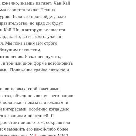
конечно, знаешь из газет, Чан Кай
ма вероятен захват Пекина
рию. Если это произойдет, надо
равительство, но вряд ли будут
Чан Кай Ши, в которую вмешается
ардак. Но, во всяком случае, в
ил. Мы пока занимаем строго
 будущим пекинским
 отношения. Я склонен думать,
о, в той или иной форме возобновить
цами. Положение крайне сложное и
и; во-первых, соображениями
ьства, объединив вокруг него нацию
 политики - показать и южанам, и
и интересами, особенно когда дело
я к границам последней. Я
ос стоит лишь о том, сохранят ли
ся заменить его какой-либо более
овые рукавицы. У
*
здешнего МИД