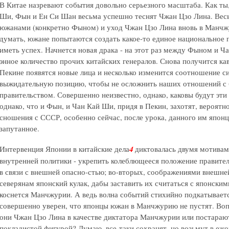
В Китае назревают события довольно серьезного масштаба. Как ты, 
Ши, Фын и Ен Си Шан весьма успешно теснят Чжан Цзо Лина. Весь
южанами (конкретно Фыном) и уход Чжан Цзо Лина вновь в Манчжу
думать, южане попытаются создать какое-то единое национальное п
иметь успех. Начнется новая драка - на этот раз между Фыном и 
энное количество прочих китайских генералов. Снова получится кав
Пекине появятся новые лица и несколько изменится соотношение с
выжидательную позицию, чтобы не осложнить наших отношений с
правительством. Совершенно неизвестно, однако, каковы будут эти
однако, что и Фын, и Чан Кай Ши, придя в Пекин, захотят, вероятн
сношения с СССР, особенно сейчас, после урока, данного им япон
запутанное.
Интервенция Японии в китайские дела
4
диктовалась двумя мотивам
внутренней политики - укрепить колеблющееся положение правител
в связи с внешней опасно-стью; во-вторых, соображениями внешней
северянам японский кулак, дабы заставить их считаться с японским
коснется Манчжурии. А ведь волна событий стихийно подкатываетс
совершенно уверен, что японцы южан в Манчжурию не пустят. Вопр
они Чжан Цзо Лина в качестве диктатора Манчжурии или постарают
покладистой фигурой? Думаю, все-таки сохранят, но возьмут в еж