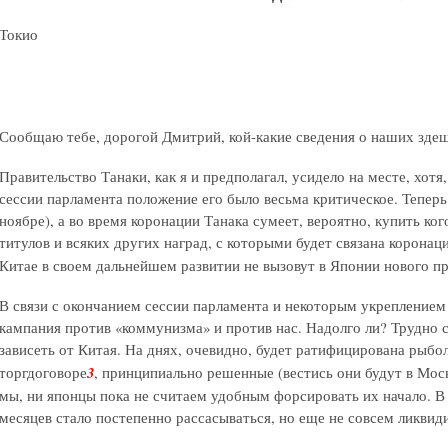
Токио
Сообщаю тебе, дорогой Дмитрий, кой-какие сведения о наших здеш
Правительство Танаки, как я и предполагал, усидело на месте, хотя,
сессии парламента положение его было весьма критическое. Теперь
ноябре), а во время коронации Танака сумеет, вероятно, купить ко
титулов и всяких других наград, с которыми будет связана коронац
Китае в своем дальнейшем развитии не вызовут в Японии нового пр
В связи с окончанием сессии парламента и некоторым укреплением
кампания против «коммунизма» и против нас. Надолго ли? Трудно с
зависеть от Китая. На днях, очевидно, будет ратифицирована рыбо
торгдоговоре
3
, принципиально решенные (вестись они будут в Моск
мы, ни японцы пока не считаем удобным форсировать их начало. 
месяцев стало постепенно рассасываться, но еще не совсем ликвид