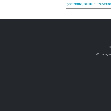
училище, № 1678. 29 октяб
До
WEB-реда