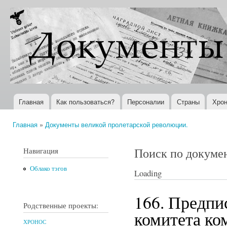
Пер
ос
Документы
Всемирная
со
XX века
история в
Интернете
Главная
Как пользоваться?
Персоналии
Страны
Хрон
Главное меню
Главная
»
Документы великой пролетарской революции.
Вы здесь
Поиск по докуме
Навигация
Облако тэгов
Loading
166. Предпи
Родственные проекты:
комитета ко
ХРОНОС