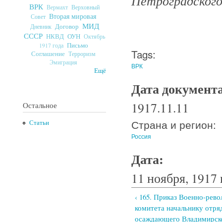
Петроградского 
ВРК
Верховный
Вермахт
Вторая мировая
Совет
МИД
Договор
Дневник
СССР
ОУН
НКВД
Октябрь
Письмо
1917 года
Tags:
Соглашение
Терроризм
Эмиграция
ВРК
Ещё
Дата документ
1917.11.11
Остальное
Страна и регион:
Статьи
Россия
Дата:
11 ноября, 1917 
‹ 165. Приказ Военно-рев
комитета начальнику отря
осаждающего Владимирск