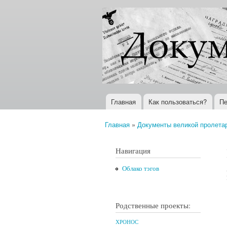
Документы
Всемирная
XX века
история в
Интернете
Главная
Как пользоваться?
Пе
Главное меню
Главная
»
Документы великой пролета
Вы здесь
Навигация
Облако тэгов
Родственные проекты:
ХРОНОС