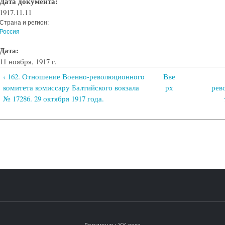
Дата документа:
1917.11.11
Страна и регион:
Россия
Дата:
11 ноября, 1917 г.
‹ 162. Отношение Военно-революционного
Вве
комитета комиссару Балтийского вокзала
рх
рев
№ 17286. 29 октября 1917 года.
Документы XX века