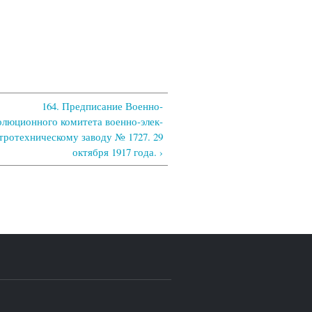
164. Предписание Военно-
олюционного комитета военно-элек-
тротехническому заводу № 1727. 29
октября 1917 года. ›