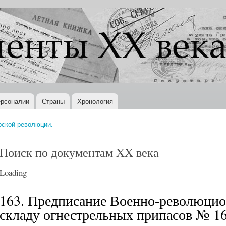
Перейти к
основному
содержанию
рсоналии
Страны
Хронология
рской революции.
Поиск по документам XX века
Loading
163. Предписание Военно-революцио
складу огнестрельных припасов № 16