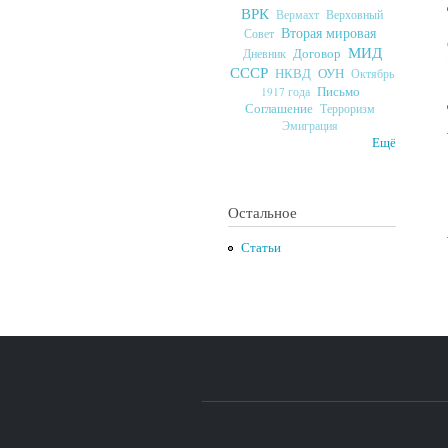
ВРК
Верховный
Вермахт
Вторая мировая
Совет
МИД
Договор
Дневник
СССР
ОУН
НКВД
Октябрь
Письмо
1917 года
Соглашение
Терроризм
Эмиграция
Ещё
Остальное
Статьи