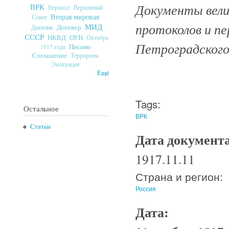
Документы велик
ВРК
Верховный
Вермахт
Вторая мировая
Совет
протоколов и п
МИД
Договор
Дневник
СССР
ОУН
НКВД
Октябрь
Петроградского 
Письмо
1917 года
Соглашение
Терроризм
Эмиграция
Ещё
Tags:
Остальное
ВРК
Статьи
Дата документ
1917.11.11
Страна и регион:
Россия
Дата: