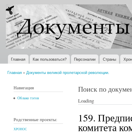
Пер
ос
Документы
Всемирная
со
XX века
история в
Интернете
Главная
Как пользоваться?
Персоналии
Страны
Хрон
Главное меню
Главная
»
Документы великой пролетарской революции.
Вы здесь
Поиск по докуме
Навигация
Облако тэгов
Loading
159. Предпи
Родственные проекты:
комитета ко
ХРОНОС