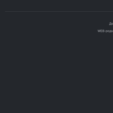
До
WEB-реда