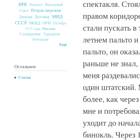
спектакля. Стоя
ВРК
Верховный
Вермахт
Вторая мировая
Совет
правом коридоре
МИД
Договор
Дневник
СССР
ОУН
НКВД
Октябрь
стали пускать в
Письмо
1917 года
Соглашение
Терроризм
летнем пальто и
Эмиграция
Ещё
пальто, он оказа
раньше не знал,
Остальное
меня раздевалис
Статьи
один штатский. 
более, как чере
мне и потребова
уходит до начал
бинокль. Через 