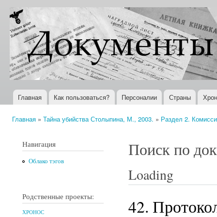
Пер
ос
Документы
Всемирная
со
XX века
история в
Интернете
Главная
Как пользоваться?
Персоналии
Страны
Хрон
Главное меню
Главная
»
Тайна убийства Столыпина, М., 2003.
»
Раздел 2. Комисси
Вы здесь
Навигация
Поиск по до
Облако тэгов
Loading
Родственные проекты:
42. Протоко
ХРОНОС