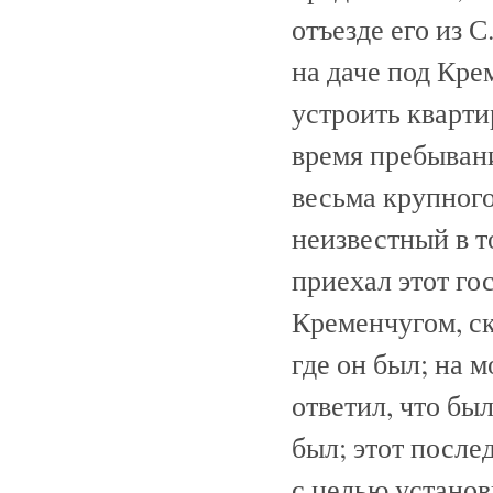
отъезде его из С
на даче под Кре
устроить кварти
время пребывани
весьма крупного
неизвестный в т
приехал этот гос
Кременчугом, ск
где он был; на м
ответил, что бы
был; этот посл
с целью установ