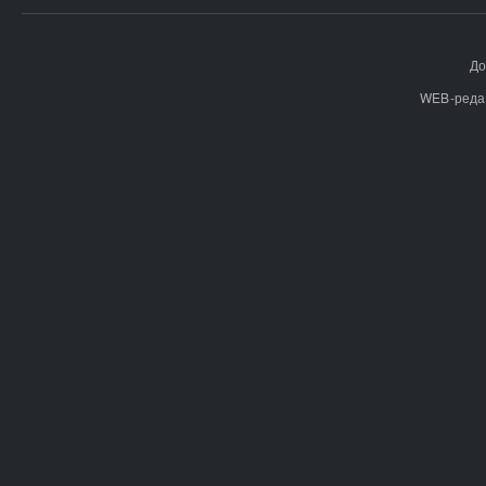
До
WEB-реда