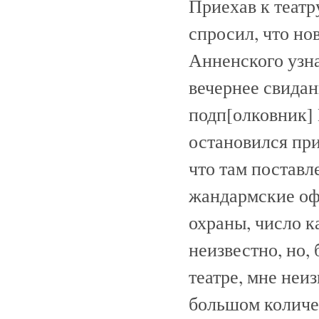
Приехав к театр
спросил, что нов
Анненского узнат
вечернее свидан
подп[олковник] 
остановился при
что там поставл
жандармские оф
охраны, число к
неизвестно, но,
театре, мне неиз
большом количес