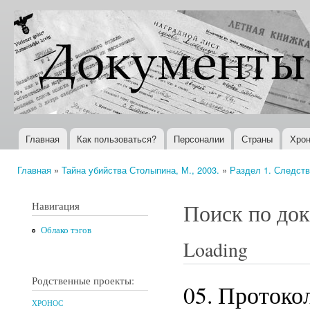
Пер
ос
Документы
Всемирная
со
XX века
история в
Интернете
Главная
Как пользоваться?
Персоналии
Страны
Хрон
Главное меню
Главная
»
Тайна убийства Столыпина, М., 2003.
»
Раздел 1. Следств
Вы здесь
Навигация
Поиск по до
Облако тэгов
Loading
Родственные проекты:
05. Протоко
ХРОНОС