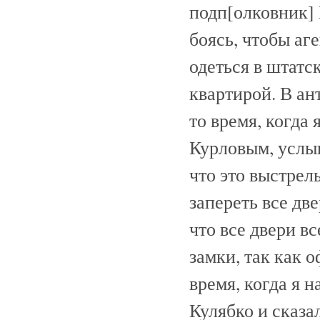
подп[олковник] 
боясь, чтобы аг
одеться в штатс
квартирой. В ан
то время, когда 
Курловым, услыш
что это выстрел
запереть все две
что все двери в
замки, так как 
время, когда я 
Кулябко и сказа