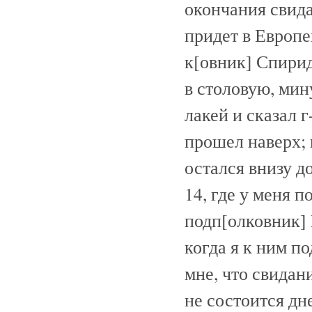
окончания свид
придет в Европе
к[овник] Спирид
в столовую, мин
лакей и сказал 
прошел наверх; 
остался внизу д
14, где у меня п
подп[олковник] 
когда я к ним п
мне, что свида
не состоится дн