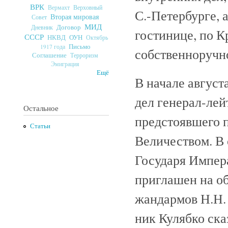
ВРК
Верховный
Вермахт
С.-Петербурге, 
Вторая мировая
Совет
МИД
Договор
Дневник
гостинице, по К
СССР
ОУН
НКВД
Октябрь
Письмо
1917 года
собственноручн
Соглашение
Терроризм
Эмиграция
Ещё
В начале август
дел генерал-лей
Остальное
предстоявшего 
Статьи
Величеством. В 
Государя Импера
приглашен на об
жандармов Н.Н. 
ник Кулябко ска