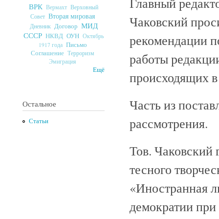
Главный редакто
ВРК
Верховный
Вермахт
Вторая мировая
Совет
Чаковский проси
МИД
Договор
Дневник
СССР
ОУН
НКВД
рекомендации п
Октябрь
Письмо
1917 года
Соглашение
Терроризм
работы редакци
Эмиграция
Ещё
происходящих в
Часть из постав
Остальное
рассмотрения.
Статьи
Тов. Чаковский 
тесного творчес
«Иностранная ли
демократии при 