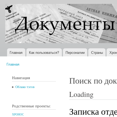
Пер
ос
Документы
Всемирная
со
XX века
история в
Интернете
Главная
Как пользоваться?
Персоналии
Страны
Хрон
Главное меню
Главная
Вы здесь
Навигация
Поиск по до
Облако тэгов
Loading
Родственные проекты:
Записка отд
ХРОНОС