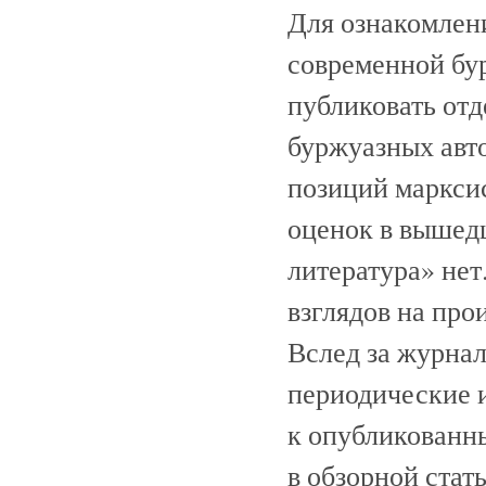
Для ознакомлени
современной бу
публиковать от
буржуазных авто
позиций марксис
оценок в вышед
литература» нет
взглядов на про
Вслед за журна
периодические 
к опубликованн
в обзорной стат