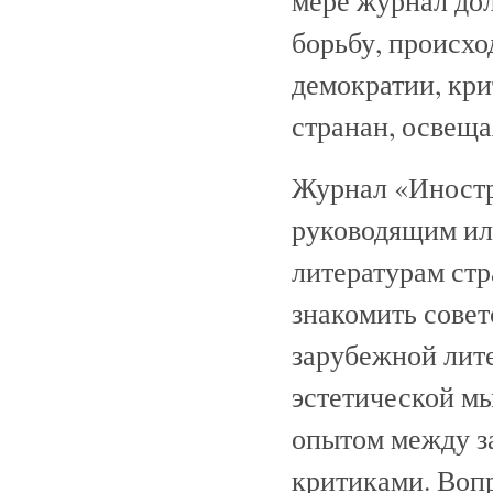
мере журнал до
борьбу, происхо
демократии, кри
странан, освеща
Журнал «Иностр
руководящим ил
литературам стр
знакомить сове
зарубежной лит
эстетической мы
опытом между з
критиками. Воп