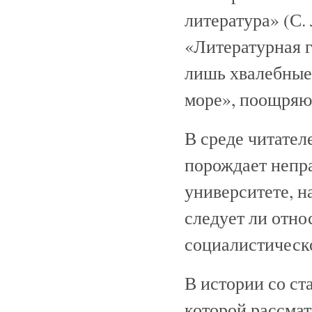
литература» (С.
«Литературная г
лишь хвалебные
море», поощряю
В среде читател
порождает непр
университете, н
следует ли отно
социалистическо
В истории со ст
которой рассма