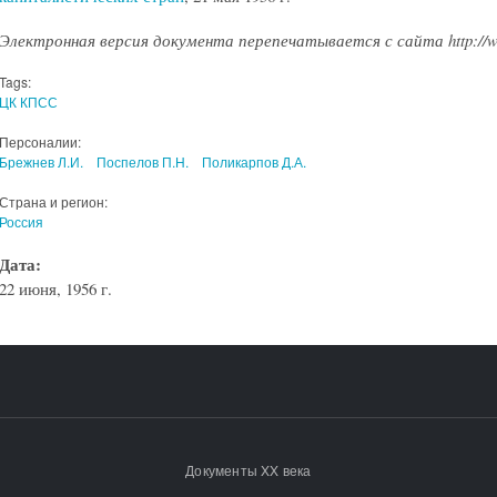
Электронная версия документа перепечатывается с сайта http://ww
Tags:
ЦК КПСС
Персоналии:
Брежнев Л.И.
Поспелов П.Н.
Поликарпов Д.А.
Страна и регион:
Россия
Дата:
22 июня, 1956 г.
Документы XX века