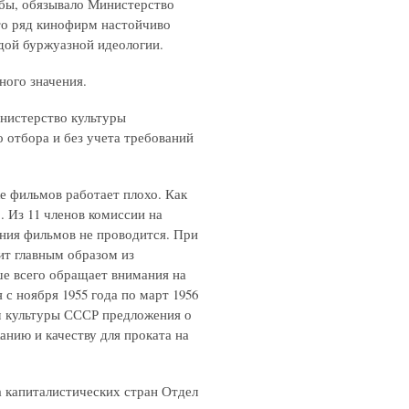
 бы, обязывало Министерство
то ряд кинофирм настойчиво
дой буржуазной идеологии.
ного значения.
нистерство культуры
отбора и без учета требований
 фильмов работает плохо. Как
 Из 11 членов комиссии на
ения фильмов не проводится. При
ит главным образом из
ше всего обращает внимания на
 с ноября 1955 года по март 1956
 культуры СССР предложения о
нию и качеству для проката на
 капиталистических стран Отдел