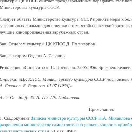
культуры ЦК КПСС считает преждевременным передавать этот воп
Министерства культуры СССР.
Следует обязать Министерство культуры СССР принять меры к бо
заграничных фильмов для покупки с тем, чтобы советский зритель 
лучшие кинопроизведения зарубежных стран.
Зав. Отделом культуры ЦК КПСС Д. Поликарпов
Зав. сектором Отдела А. Сазонов
Резолюция: «Согласиться. П. Поспелов. 25.06.1956. Брежнев. Беляев
Справка: «ЦК КПСС. Министерство культуры СССР поставлено по
А. Сазонов. Б. Рюриков. 05.07.[1956]».
Ф. 5. Оп. 36. Д. 30. Л. 115–119. Подлинник.
Примечания:
1. См.документ
Записка министра культуры СССР Н.А. Михайлова 
разрешении министерству самостоятельно решать вопрос о приоб
капиталистических стран
, 21 мая 1956 г.