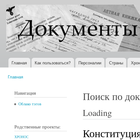
Пер
ос
Документы
Всемирная
со
XX века
история в
Интернете
Главная
Как пользоваться?
Персоналии
Страны
Хрон
Главное меню
Главная
Вы здесь
Навигация
Поиск по до
Облако тэгов
Loading
Родственные проекты:
Конституция
ХРОНОС