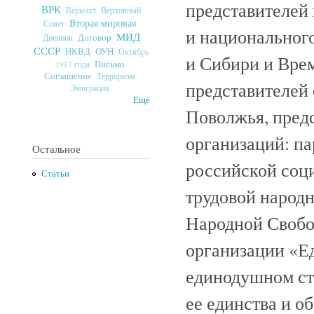
представителей
ВРК
Верховный
Вермахт
Вторая мировая
Совет
и национальног
МИД
Договор
Дневник
СССР
ОУН
НКВД
Октябрь
и Сибири и Врем
Письмо
1917 года
Соглашение
Терроризм
представителей 
Эмиграция
Ещё
Поволжья, пред
организаций: п
Остальное
российской соц
Статьи
трудовой народ
Народной Свобо
организации «Е
единодушном ст
ее единства и о