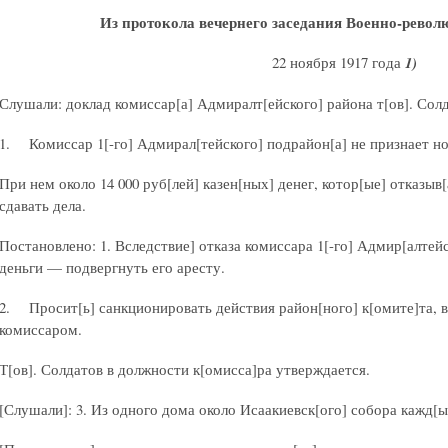
Из протокола вечернего заседания Военно-рево
22 ноября 1917 года
1)
Слушали: доклад комиссар[а] Адмиралт[ейского] района т[ов]. Солд
1. Комиссар 1[-го] Адмирал[тейского] подрайон[а] не признает но
При нем около 14 000 руб[лей] казен[ных] денег, котор[ые] отказыв[
сдавать дела.
Постановлено: 1. Вследствие] отказа комиссара 1[-го] Адмир[алтей
деньги — подвергнуть его аресту.
2. Просит[ь] санкционировать действия район[ного] к[омите]та, 
комиссаром.
Т[ов]. Солдатов в должности к[омисса]ра утверждается.
[Слушали]: 3. Из одного дома около Исаакиевск[ого] собора кажд[