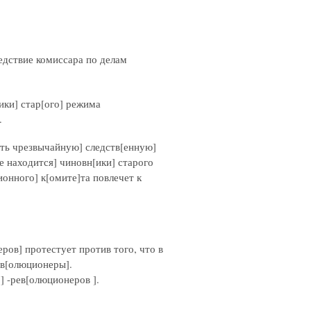
ледствие комиссара по делам
[ики] стар[ого] режима
.
ить чрезвычайную] следств[енную]
е находится] чиновн[ики] старого
онного] к[омите]та повлечет к
онеров] протестует против того, что в
ев[олюционеры].
] -рев[олюционеров ].