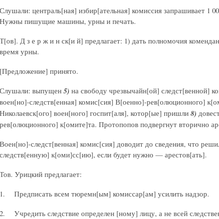
Слушали: централь[ная] избир[ательная] комиссия запрашивает 1 
Нужны пишущие машины, урны и печать.
Т[ов]. Д з е р ж и н ск[и й] предлагает: 1) дать полномочия коменд
время урны.
[Предложение] принято.
Слушали: выпущен
5)
на свободу чрезвычайн[ой] следст[венной] 
воен[но]-следств[енная] комис[сия] В[оенно]-рев[олюционного] к[о
Николаевск[ого] воен[ного] госпит[аля], котор[ые] пришли
8)
довест
рев[олюционного] к[омите]та. Протопопов подвергнут вторично ар
Воен[но]-следст[венная] комис[сия] доводит до сведения, что реш
следств[енную] к[оми]сс[ию], если будет нужно — арестов[ать].
Тов. Урицкий предлагает:
1. Предписать всем тюремн[ым] комиссар[ам] усилить надзор.
2. Учредить следствие определен [ному] лицу, а не всей следстве