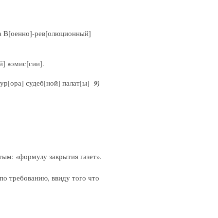
а В[оенно]-рев[олюционный]
] комис[сии].
кур[ора] судеб[ной] палат[ы]
9)
тым: «формулу закрытия газет».
 по требованию, ввиду того что