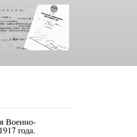
ия Военно-
917 года.