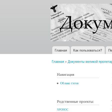
Документы
Всемирная
XX века
история в
Интернете
Главная
Как пользоваться?
Пе
Главное меню
Главная
»
Документы великой пролета
Вы здесь
Навигация
Облако тэгов
Родственные проекты:
ХРОНОС