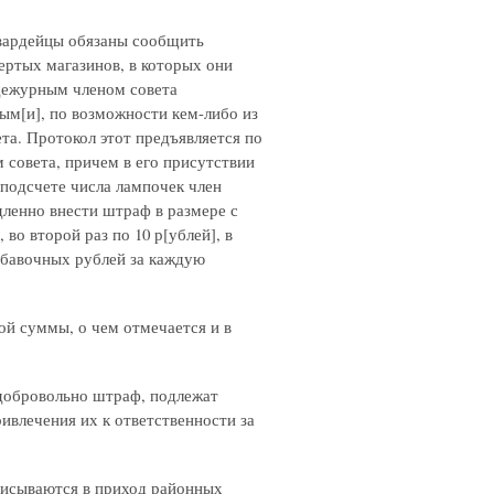
гвардейцы обязаны сообщить
пертых магазинов, в которых они
 дежурным членом совета
ым[и], по возможности кем-либо из
та. Протокол этот предъявляется по
совета, причем в его присутствии
подсчете числа лампочек член
дленно внести штраф в размере с
во второй раз по 10 р[ублей], в
добавочных рублей за каждую
й суммы, о чем отмечается и в
добровольно штраф, подлежат
ивлечения их к ответственности за
писываются в приход районных