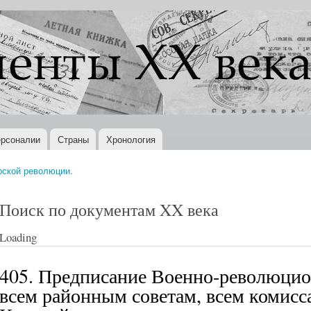
Перейти к
основному
содержанию
рсоналии
Страны
Хронология
рской революции.
Поиск по документам XX века
Loading
405. Предписание Военно-революцио
всем районным советам, всем комисс