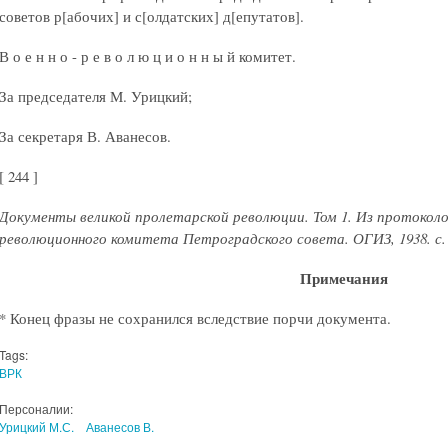
советов р[абочих] и с[олдатских] д[епутатов].
В о е н н о - р е в о л ю ц и о н н ы й комитет.
За председателя М. Урицкий;
За секретаря В. Аванесов.
[ 244 ]
Документы великой пролетарской революции. Том 1. Из протоколо
революционного комитета Петроградского совета. ОГИЗ, 1938. с. 
Примечания
* Конец фразы не сохранился вследствие порчи документа.
Tags:
ВРК
Персоналии:
Урицкий М.С.
Аванесов В.