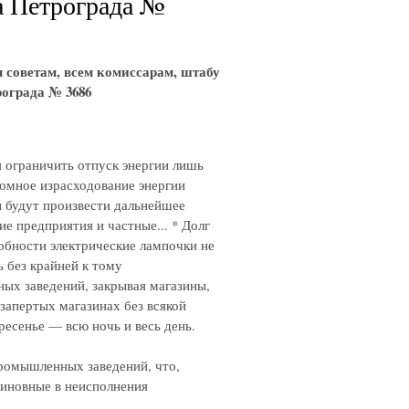
а Петрограда №
советам, всем комиссарам, штабу
ограда № 3686
 ограничить отпуск энергии лишь
номное израсходование энергии
ы будут произвести дальнейшее
е предприятия и частные... * Долг
обности электрические лампочки не
ь без крайней к тому
ых заведений, закрывая магазины,
запертых магазинах без всякой
кресенье — всю ночь и весь день.
промышленных заведений, что,
виновные в неисполнения
.