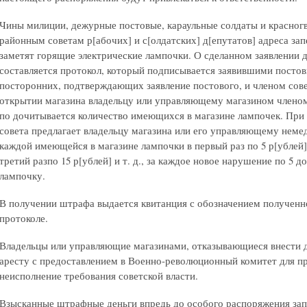
Чины милиции, дежурные постовые, караульные солдаты и красно
районным советам р[абочих] и с[олдатских] д[епутатов] адреса за
заметят горящие электрические лампочки. О сделанном заявлении
составляется протокол, который подписывается заявившими постов
посторонних, подтверждающих заявление постового, и членом сове
открытии магазина владельцу или управляющему магазином членом 
по дочитывается количество имеющихся в магазине лампочек. При 
совета предлагает владельцу магазина или его управляющему неме
каждой имеющейся в магазине лампочки в первый раз по 5 р[ублей], 
третий разпо 15 р[ублей] и т. д., за каждое новое нарушение по 5 
лампочку.
В получении штрафа выдается квитанция с обозначением полученно
протоколе.
Владельцы или управляющие магазинами, отказывающиеся внести 
аресту с предоставлением в Военно-революционный комитет для пр
неисполнение требования советской власти.
Взысканные штрафные деньги впредь до особого распоряжения за