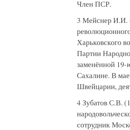
Член ПСР.
3 Мейснер И.И. 
революционного 
Харьковского в
Партии Народной
заменённой 19-ю
Сахалине. В мае
Швейцарии, дея
4 Зубатов С.В. 
народовольческо
сотрудник Моско