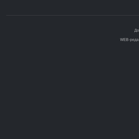
До
WEB-реда