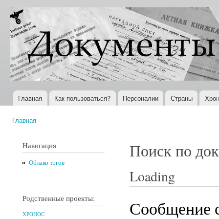
Пер
ос
Документы
Всемирная
со
XX века
история в
Интернете
Главная
Как пользоваться?
Персоналии
Страны
Хрон
Главное меню
Главная
Вы здесь
Навигация
Поиск по до
Облако тэгов
Loading
Родственные проекты:
Сообщение с
ХРОНОС