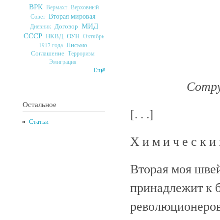
ВРК
Верховный
Вермахт
Вторая мировая
Совет
МИД
Договор
Дневник
СССР
ОУН
НКВД
Октябрь
Письмо
1917 года
Соглашение
Терроризм
Эмиграция
Ещё
Сотру
Остальное
[. . .]
Статьи
Х и м и ч е с к и 
Вторая моя швей
принадлежит к 
революционеров.