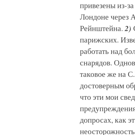
привезены из-за
Лондоне через 
2)
Рейнштейна.
парижских. Изв
работать над б
снарядов. Одно
таковое же на С
достоверным обр
что эти мои све
предупреждения
допросах, как э
неосторожность