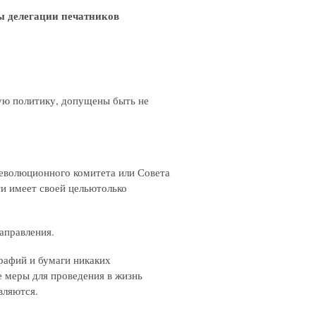
ы делегации печатников
ную политику, допущены быть не
революционного комитета или Совета
ти имеет своей цельютолько
направления.
графий и бумаги никаких
е меры для проведения в жизнь
вляются.