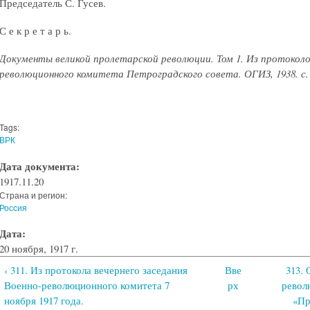
Председатель С. Гусев.
С е к р е т а р ь.
Документы великой пролетарской революции. Том 1. Из протоколо
революционного комитета Петроградского совета. ОГИЗ, 1938. с.
Tags:
ВРК
Дата документа:
1917.11.20
Страна и регион:
Россия
Дата:
20 ноября, 1917 г.
‹ 311. Из протокола вечернего заседания
Вве
313.
Военно-революционного комитета 7
рх
револ
ноября 1917 года.
«Пр