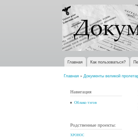
Документы
Всемирная
XX века
история в
Интернете
Главная
Как пользоваться?
Пе
Главное меню
Главная
»
Документы великой пролета
Вы здесь
Навигация
Облако тэгов
Родственные проекты:
ХРОНОС