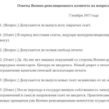
Ответы Военно-революционного комитета на вопрос
7 ноября 1917 года
1. [Вопрос.] Допускается ли выпуск всех закрытых газет.
1. [Ответ.] В период восстания газеты, ведущие контрреволюцион
могут.
2. [Вопрос.] Допускается ли полная свобода печати.
2. [Ответ.] Да. На нее нет никаких покушений со стороны Военно-
народных комиссаров. Цензура не вводилась. Новый декрет о печа
ограничение капиталистической эксплоатации печати.
3. [Вопрос.] Допускается ли выпуск новых газет независимо от их 
3. [Ответ.] После перехода в государственную собственность типо
ограничений в смысле направления газет не вводится. Практически
новых принципов уже Военно-революционным комитетом осущест