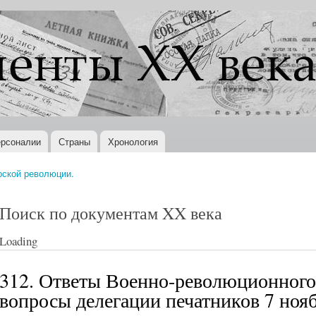
Перейти к
основному
содержанию
рсоналии
Страны
Хронология
рской революции.
Поиск по документам XX века
Loading
312. Ответы Военно-революционного
вопросы делегации печатников 7 нояб